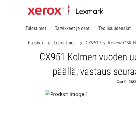
Tulostimet
Tarvikkeet ja osat
Teollisuudenalat
Etusivu
Tulostimet
CX951 3-yr Renew OSR 
CX951 Kolmen vuoden uus
päällä, vastaus seur
Osa #.: 238