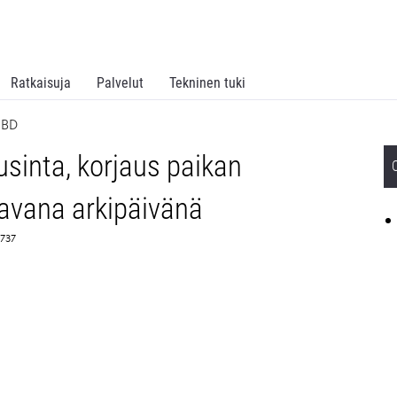
Ratkaisuja
Palvelut
Tekninen tuki
NBD
inta, korjaus paikan
aavana arkipäivänä
2737