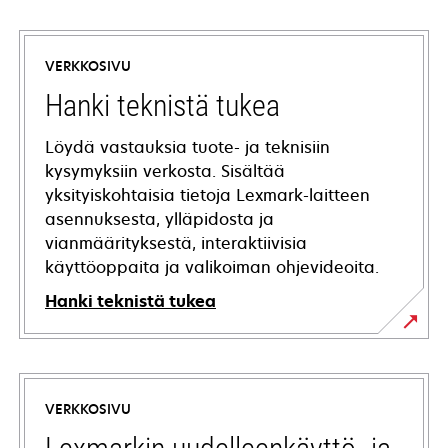
VERKKOSIVU
Hanki teknistä tukea
Löydä vastauksia tuote- ja teknisiin
kysymyksiin verkosta. Sisältää
yksityiskohtaisia tietoja Lexmark-laitteen
asennuksesta, ylläpidosta ja
vianmäärityksestä, interaktiivisia
käyttöoppaita ja valikoiman ohjevideoita.
Hanki teknistä tukea
opens
in
a
VERKKOSIVU
new
tab