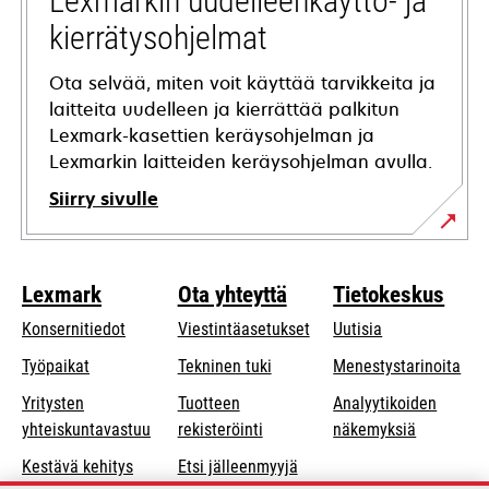
Lexmarkin uudelleenkäyttö- ja
kierrätysohjelmat
Ota selvää, miten voit käyttää tarvikkeita ja
laitteita uudelleen ja kierrättää palkitun
Lexmark-kasettien keräysohjelman ja
Lexmarkin laitteiden keräysohjelman avulla.
Siirry sivulle
Lexmark
Ota yhteyttä
Tietokeskus
Konsernitiedot
Viestintäasetukset
Uutisia
opens
Työpaikat
Tekninen tuki
Menestystarinoita
in
Yritysten
Tuotteen
Analyytikoiden
a
opens
yhteiskuntavastuu
rekisteröinti
näkemyksiä
new
in
Kestävä kehitys
Etsi jälleenmyyjä
tab
a