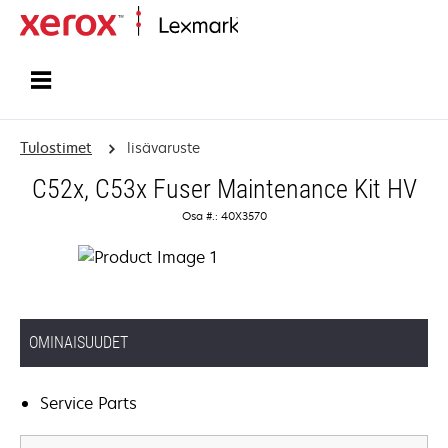
Etusivu
Tulostimet
lisävaruste
C52x, C53x Fuser Maintenance Kit HV
Osa #.: 40X3570
OMINAISUUDET
Service Parts