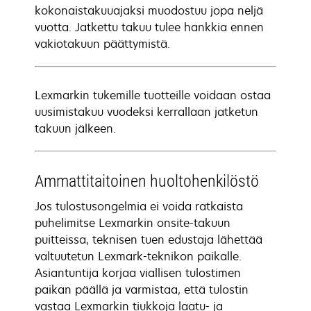
kokonaistakuuajaksi muodostuu jopa neljä
vuotta. Jatkettu takuu tulee hankkia ennen
vakiotakuun päättymistä.
Lexmarkin tukemille tuotteille voidaan ostaa
uusimistakuu vuodeksi kerrallaan jatketun
takuun jälkeen.
Ammattitaitoinen huoltohenkilöstö
Jos tulostusongelmia ei voida ratkaista
puhelimitse Lexmarkin onsite-takuun
puitteissa, teknisen tuen edustaja lähettää
valtuutetun Lexmark-teknikon paikalle.
Asiantuntija korjaa viallisen tulostimen
paikan päällä ja varmistaa, että tulostin
vastaa Lexmarkin tiukkoja laatu- ja