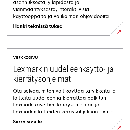
asennuksesta, ylläpidosta ja
vianmäärityksestä, interaktiivisia
käyttöoppaita ja valikoiman ohjevideoita.
Hanki teknistä tukea
opens
in
a
VERKKOSIVU
new
tab
Lexmarkin uudelleenkäyttö- ja
kierrätysohjelmat
Ota selvää, miten voit käyttää tarvikkeita ja
laitteita uudelleen ja kierrättää palkitun
Lexmark-kasettien keräysohjelman ja
Lexmarkin laitteiden keräysohjelman avulla.
Siirry sivulle