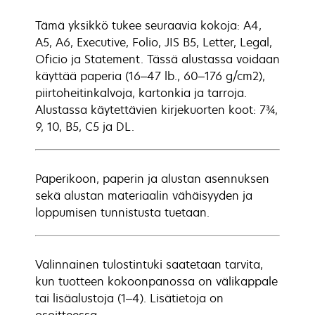
Tämä yksikkö tukee seuraavia kokoja: A4,
A5, A6, Executive, Folio, JIS B5, Letter, Legal,
Oficio ja Statement. Tässä alustassa voidaan
käyttää paperia (16–47 lb., 60–176 g/cm2),
piirtoheitinkalvoja, kartonkia ja tarroja.
Alustassa käytettävien kirjekuorten koot: 7¾,
9, 10, B5, C5 ja DL.
Paperikoon, paperin ja alustan asennuksen
sekä alustan materiaalin vähäisyyden ja
loppumisen tunnistusta tuetaan.
Valinnainen tulostintuki saatetaan tarvita,
kun tuotteen kokoonpanossa on välikappale
tai lisäalustoja (1–4). Lisätietoja on