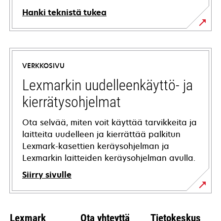
Hanki teknistä tukea
opens
in
a
VERKKOSIVU
new
tab
Lexmarkin uudelleenkäyttö- ja
kierrätysohjelmat
Ota selvää, miten voit käyttää tarvikkeita ja
laitteita uudelleen ja kierrättää palkitun
Lexmark-kasettien keräysohjelman ja
Lexmarkin laitteiden keräysohjelman avulla.
Siirry sivulle
Lexmark
Ota yhteyttä
Tietokeskus