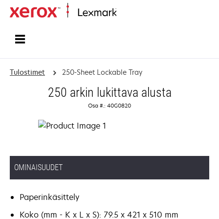
Etusivu
Tulostimet
250-Sheet Lockable Tray
250 arkin lukittava alusta
Osa #.: 40G0820
OMINAISUUDET
Paperinkäsittely
Koko (mm - K x L x S): 79.5 x 421 x 510 mm