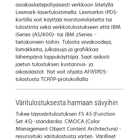
asiakaslaitepohjaisesti verkkoon liitetyllä
Lexmark-lasertulostimella. Lexmarkin IPDS-
kortilla voit käyttää monitoimilaitetta tai
tulostinta sekä verkkotulostukseen että IBM
iSeries (AS/400)- tai IBM zSeries -
tietokoneen töihin. Tulosta viivakoodeja,
lomakkeita, julkaisuja ja grafiikkaa
lähempänä loppukäyttäjiä. Saat aidosti
jaetun tulostuksen kustannus- ja
aikasäästöt. Nyt voit ohjata AFP/IPDS-
tulostusta TCP/IP-protokollalla.
Väritulostuksesta harmaan sävyihin
Tukee täysväritulostuksen FS 45 (Function
Set 45) -standardia. CMOCA (Color
Management Object Content Architecture) -
resurssituki väritulostusta varten. Värilliset