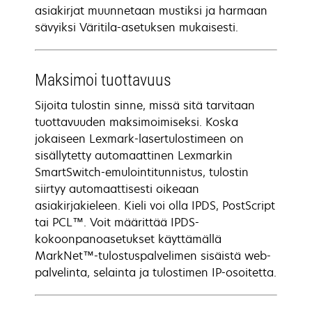
asiakirjat muunnetaan mustiksi ja harmaan
sävyiksi Väritila-asetuksen mukaisesti.
Maksimoi tuottavuus
Sijoita tulostin sinne, missä sitä tarvitaan
tuottavuuden maksimoimiseksi. Koska
jokaiseen Lexmark-lasertulostimeen on
sisällytetty automaattinen Lexmarkin
SmartSwitch-emulointitunnistus, tulostin
siirtyy automaattisesti oikeaan
asiakirjakieleen. Kieli voi olla IPDS, PostScript
tai PCL™. Voit määrittää IPDS-
kokoonpanoasetukset käyttämällä
MarkNet™-tulostuspalvelimen sisäistä web-
palvelinta, selainta ja tulostimen IP-osoitetta.