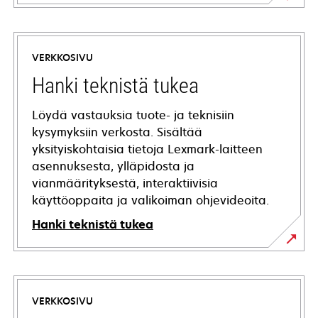
VERKKOSIVU
Hanki teknistä tukea
Löydä vastauksia tuote- ja teknisiin
kysymyksiin verkosta. Sisältää
yksityiskohtaisia tietoja Lexmark-laitteen
asennuksesta, ylläpidosta ja
vianmäärityksestä, interaktiivisia
käyttöoppaita ja valikoiman ohjevideoita.
Hanki teknistä tukea
opens
in
a
VERKKOSIVU
new