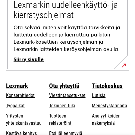
tab
Lexmarkin uudelleenkäyttö- ja
kierrätysohjelmat
Ota selvää, miten voit käyttää tarvikkeita ja
laitteita uudelleen ja kierrättää palkitun
Lexmark-kasettien keräysohjelman ja
Lexmarkin laitteiden keräysohjelman avulla.
Siirry sivulle
Lexmark
Ota yhteyttä
Tietokeskus
Konsernitiedot
Viestintäasetukset
Uutisia
opens
Työpaikat
Tekninen tuki
Menestystarinoita
in
Yritysten
Tuotteen
Analyytikoiden
a
opens
yhteiskuntavastuu
rekisteröinti
näkemyksiä
new
in
Kestävä kehitys
Etsi jälleenmyyjä
tab