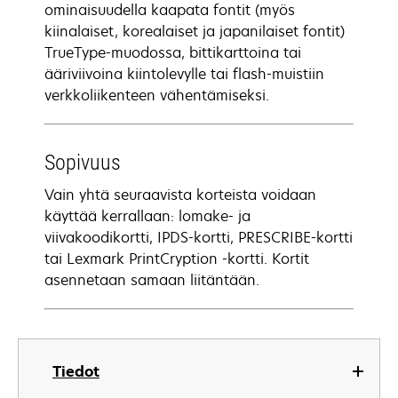
ominaisuudella kaapata fontit (myös
kiinalaiset, korealaiset ja japanilaiset fontit)
TrueType-muodossa, bittikarttoina tai
ääriviivoina kiintolevylle tai flash-muistiin
verkkoliikenteen vähentämiseksi.
Sopivuus
Vain yhtä seuraavista korteista voidaan
käyttää kerrallaan: lomake- ja
viivakoodikortti, IPDS-kortti, PRESCRIBE-kortti
tai Lexmark PrintCryption -kortti. Kortit
asennetaan samaan liitäntään.
Tiedot