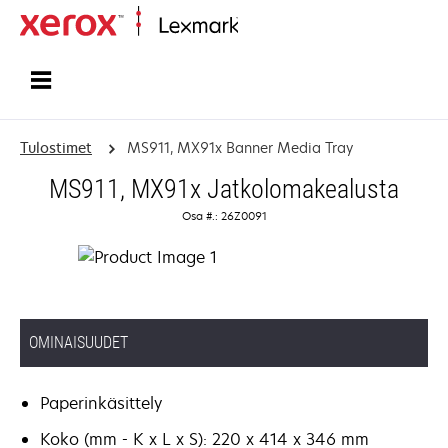
Etusivu
Tulostimet
MS911, MX91x Banner Media Tray
MS911, MX91x Jatkolomakealusta
Osa #.: 26Z0091
OMINAISUUDET
Paperinkäsittely
Koko (mm - K x L x S): 220 x 414 x 346 mm