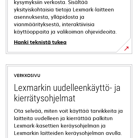
kysymyksiin verkosta. Sisältää
yksityiskohtaisia tietoja Lexmark-laitteen
asennuksesta, ylläpidosta ja
vianmäärityksestä, interaktiivisia
käyttöoppaita ja valikoiman ohjevideoita.
Hanki teknistä tukea
opens
in
a
VERKKOSIVU
new
tab
Lexmarkin uudelleenkäyttö- ja
kierrätysohjelmat
Ota selvää, miten voit käyttää tarvikkeita ja
laitteita uudelleen ja kierrättää palkitun
Lexmark-kasettien keräysohjelman ja
Lexmarkin laitteiden keräysohjelman avulla.