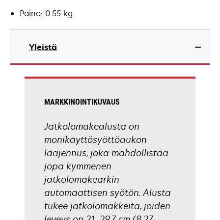
Paino: 0.55 kg
Yleistä
MARKKINOINTIKUVAUS
Jatkolomakealusta on
monikäyttösyöttöaukon
laajennus, joka mahdollistaa
jopa kymmenen
jatkolomakearkin
automaattisen syötön. Alusta
tukee jatkolomakkeita, joiden
leveys on 21–29,7 cm (8,27–