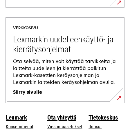
opens
in
a
VERKKOSIVU
new
tab
Lexmarkin uudelleenkäyttö- ja
kierrätysohjelmat
Ota selvää, miten voit käyttää tarvikkeita ja
laitteita uudelleen ja kierrättää palkitun
Lexmark-kasettien keräysohjelman ja
Lexmarkin laitteiden keräysohjelman avulla.
Siirry sivulle
Lexmark
Ota yhteyttä
Tietokeskus
Konsernitiedot
Viestintäasetukset
Uutisia