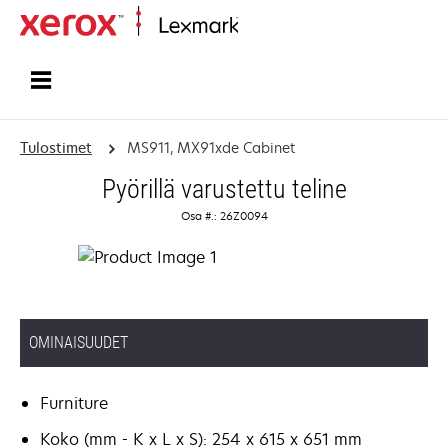
Etusivu
Tulostimet
MS911, MX91xde Cabinet
Pyörillä varustettu teline
Osa #.: 26Z0094
OMINAISUUDET
Furniture
Koko (mm - K x L x S): 254 x 615 x 651 mm