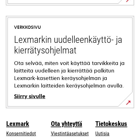
opens
in
a
VERKKOSIVU
new
tab
Lexmarkin uudelleenkäyttö- ja
kierrätysohjelmat
Ota selvää, miten voit käyttää tarvikkeita ja
laitteita uudelleen ja kierrättää palkitun
Lexmark-kasettien keräysohjelman ja
Lexmarkin laitteiden keräysohjelman avulla.
Siirry sivulle
Lexmark
Ota yhteyttä
Tietokeskus
Konsernitiedot
Viestintäasetukset
Uutisia