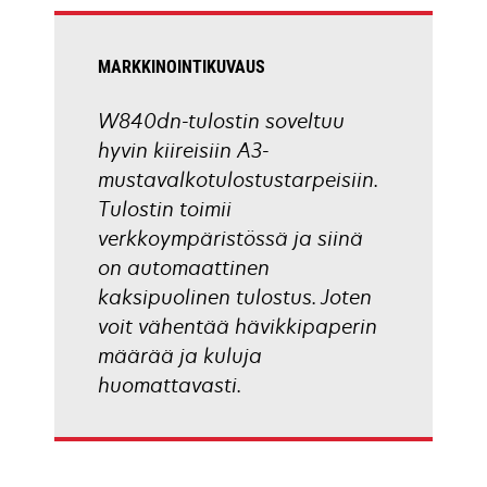
tab
MARKKINOINTIKUVAUS
W840dn-tulostin soveltuu
hyvin kiireisiin A3-
mustavalkotulostustarpeisiin.
Tulostin toimii
verkkoympäristössä ja siinä
on automaattinen
kaksipuolinen tulostus. Joten
voit vähentää hävikkipaperin
määrää ja kuluja
huomattavasti.