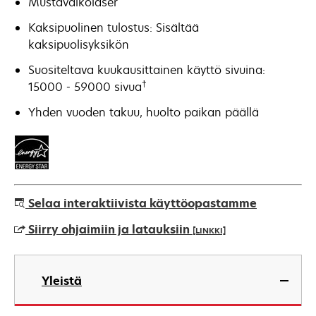
Mustavalkolaser
Kaksipuolinen tulostus: Sisältää
kaksipuolisyksikön
Suositeltava kuukausittainen käyttö sivuina:
†
15000 - 59000 sivua
Yhden vuoden takuu, huolto paikan päällä
Selaa interaktiivista käyttöopastamme
Siirry ohjaimiin ja latauksiin
[LINKKI]
opens
in
Yleistä
a
new