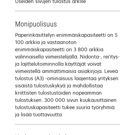
Useiden sivujen tulostus arkille
Monipuolisuus
Paperinkäsittelyn enimmäiskapasiteetti on 5
100 arkkia ja vastaanoton
enimmäiskapasiteetti on 3 800 arkkia
valinnaisella viimeistelijällä. Nidonta-, rei'itys-
ja lajittelutoiminnolla käyttäjät voivat
viimeistellä ammattimaisia asiakirjoja. Leveä
tulostus (A3) -ominaisuus laajentaa yrityksen
sisäistä tulostuskykyä ja mahdollistaa
kriittisten tulostustöiden nopeamman
tulostuksen. 300 000 sivun kuukausittainen
tulostuskapasiteetti tukee suuria työryhmiä
ja lisää tuottavuutta.