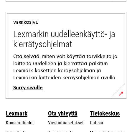
opens
in
a
VERKKOSIVU
new
tab
Lexmarkin uudelleenkäyttö- ja
kierrätysohjelmat
Ota selvää, miten voit käyttää tarvikkeita ja
laitteita uudelleen ja kierrättää palkitun
Lexmark-kasettien keräysohjelman ja
Lexmarkin laitteiden keräysohjelman avulla.
Siirry sivulle
Lexmark
Ota yhteyttä
Tietokeskus
Konsernitiedot
Viestintäasetukset
Uutisia