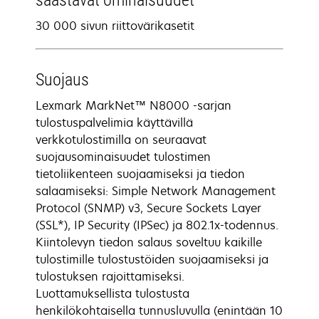
säästävät ominaisuudet
30 000 sivun riittovärikasetit
Suojaus
Lexmark MarkNet™ N8000 -sarjan
tulostuspalvelimia käyttävillä
verkkotulostimilla on seuraavat
suojausominaisuudet tulostimen
tietoliikenteen suojaamiseksi ja tiedon
salaamiseksi: Simple Network Management
Protocol (SNMP) v3, Secure Sockets Layer
(SSL*), IP Security (IPSec) ja 802.1x-todennus.
Kiintolevyn tiedon salaus soveltuu kaikille
tulostimille tulostustöiden suojaamiseksi ja
tulostuksen rajoittamiseksi.
Luottamuksellista tulostusta
henkilökohtaisella tunnusluvulla (enintään 10