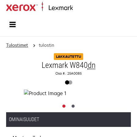
Etusivu
Tulostimet
tulostin
LAKKAUTETTU
Lexmark W840
dn
Osa #.: 25A0085
OMINAISUUDET