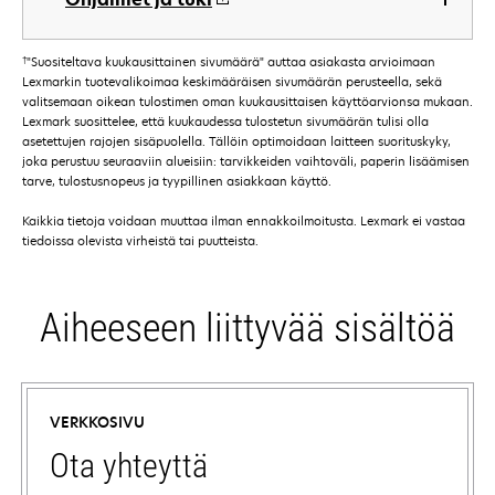
†
"Suositeltava kuukausittainen sivumäärä" auttaa asiakasta arvioimaan
Lexmarkin tuotevalikoimaa keskimääräisen sivumäärän perusteella, sekä
valitsemaan oikean tulostimen oman kuukausittaisen käyttöarvionsa mukaan.
Lexmark suosittelee, että kuukaudessa tulostetun sivumäärän tulisi olla
asetettujen rajojen sisäpuolella. Tällöin optimoidaan laitteen suorituskyky,
joka perustuu seuraaviin alueisiin: tarvikkeiden vaihtoväli, paperin lisäämisen
tarve, tulostusnopeus ja tyypillinen asiakkaan käyttö.
Kaikkia tietoja voidaan muuttaa ilman ennakkoilmoitusta. Lexmark ei vastaa
tiedoissa olevista virheistä tai puutteista.
Aiheeseen liittyvää sisältöä
VERKKOSIVU
Ota yhteyttä