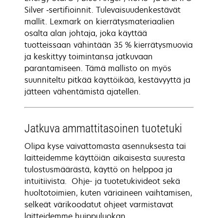
Silver ‑sertifioinnit. Tulevaisuudenkestävät
mallit. Lexmark on kierrätysmateriaalien
osalta alan johtaja, joka käyttää
tuotteissaan vähintään 35 % kierrätysmuovia
ja keskittyy toimintansa jatkuvaan
parantamiseen. Tämä mallisto on myös
suunniteltu pitkää käyttöikää, kestävyyttä ja
jätteen vähentämistä ajatellen.
Jatkuva ammattitasoinen tuotetuki
Olipa kyse vaivattomasta asennuksesta tai
laitteidemme käyttöiän aikaisesta suuresta
tulostusmäärästä, käyttö on helppoa ja
intuitiivista. Ohje- ja tuotetukivideot sekä
huoltotoimien, kuten väriaineen vaihtamisen,
selkeät värikoodatut ohjeet varmistavat
laitteidemme huippuluokan