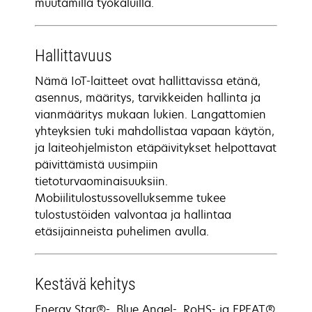
muutamilla työkaluilla.
Hallittavuus
Nämä IoT-laitteet ovat hallittavissa etänä,
asennus, määritys, tarvikkeiden hallinta ja
vianmääritys mukaan lukien. Langattomien
yhteyksien tuki mahdollistaa vapaan käytön,
ja laiteohjelmiston etäpäivitykset helpottavat
päivittämistä uusimpiin
tietoturvaominaisuuksiin.
Mobiilitulostussovelluksemme tukee
tulostustöiden valvontaa ja hallintaa
etäsijainneista puhelimen avulla.
Kestävä kehitys
Energy Star®-, Blue Angel-, RoHS- ja EPEAT®