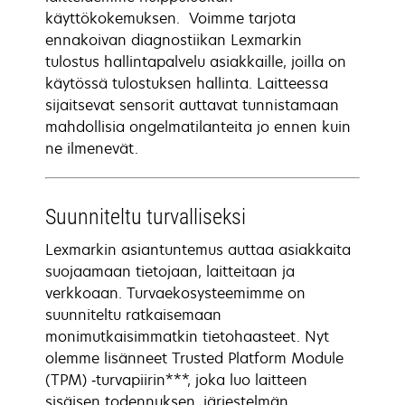
käyttökokemuksen. Voimme tarjota
ennakoivan diagnostiikan Lexmarkin
tulostus hallintapalvelu asiakkaille, joilla on
käytössä tulostuksen hallinta. Laitteessa
sijaitsevat sensorit auttavat tunnistamaan
mahdollisia ongelmatilanteita jo ennen kuin
ne ilmenevät.
Suunniteltu turvalliseksi
Lexmarkin asiantuntemus auttaa asiakkaita
suojaamaan tietojaan, laitteitaan ja
verkkoaan. Turvaekosysteemimme on
suunniteltu ratkaisemaan
monimutkaisimmatkin tietohaasteet. Nyt
olemme lisänneet Trusted Platform Module
(TPM) ‑turvapiirin***, joka luo laitteen
sisäisen todennuksen, järjestelmän