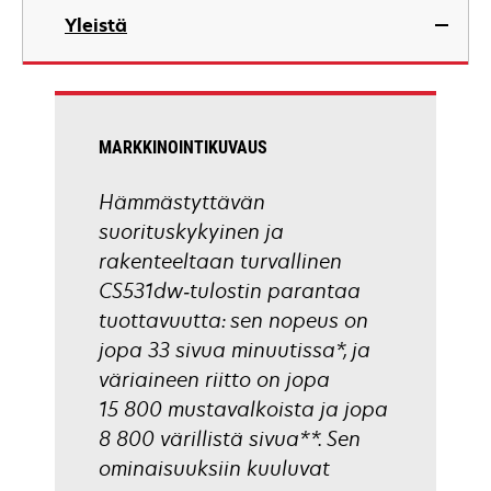
in
Yleistä
a
new
tab
MARKKINOINTIKUVAUS
Hämmästyttävän
suorituskykyinen ja
rakenteeltaan turvallinen
CS531dw‑tulostin parantaa
tuottavuutta: sen nopeus on
jopa 33 sivua minuutissa*, ja
väriaineen riitto on jopa
15 800 mustavalkoista ja jopa
8 800 värillistä sivua**. Sen
ominaisuuksiin kuuluvat