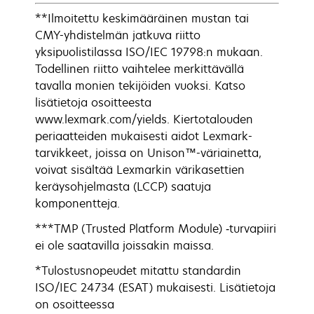
**Ilmoitettu keskimääräinen mustan tai
CMY-yhdistelmän jatkuva riitto
yksipuolistilassa ISO/IEC 19798:n mukaan.
Todellinen riitto vaihtelee merkittävällä
tavalla monien tekijöiden vuoksi. Katso
lisätietoja osoitteesta
www.lexmark.com/yields. Kiertotalouden
periaatteiden mukaisesti aidot Lexmark-
tarvikkeet, joissa on Unison™-väriainetta,
voivat sisältää Lexmarkin värikasettien
keräysohjelmasta (LCCP) saatuja
komponentteja.
***TMP (Trusted Platform Module) ‑turvapiiri
ei ole saatavilla joissakin maissa.
*Tulostusnopeudet mitattu standardin
ISO/IEC 24734 (ESAT) mukaisesti. Lisätietoja
on osoitteessa