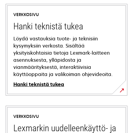
VERKKOSIVU
Hanki teknistä tukea
Löydä vastauksia tuote- ja teknisiin
kysymyksiin verkosta. Sisältää
yksityiskohtaisia tietoja Lexmark-laitteen
asennuksesta, ylläpidosta ja
vianmäärityksestä, interaktiivisia
käyttöoppaita ja valikoiman ohjevideoita.
Hanki teknistä tukea
opens
in
a
VERKKOSIVU
new
tab
Lexmarkin uudelleenkäyttö- ja