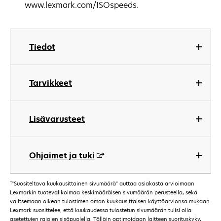
www.lexmark.com/ISOspeeds.
Tiedot
Tarvikkeet
Lisävarusteet
Ohjaimet ja tuki
†
"Suositeltava kuukausittainen sivumäärä" auttaa asiakasta arvioimaan
Lexmarkin tuotevalikoimaa keskimääräisen sivumäärän perusteella, sekä
valitsemaan oikean tulostimen oman kuukausittaisen käyttöarvionsa mukaan.
Lexmark suosittelee, että kuukaudessa tulostetun sivumäärän tulisi olla
asetettujen rajojen sisäpuolella. Tällöin optimoidaan laitteen suorituskyky,