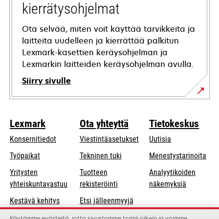
kierrätysohjelmat
Ota selvää, miten voit käyttää tarvikkeita ja
laitteita uudelleen ja kierrättää palkitun
Lexmark-kasettien keräysohjelman ja
Lexmarkin laitteiden keräysohjelman avulla.
Siirry sivulle
Lexmark
Ota yhteyttä
Tietokeskus
Konsernitiedot
Viestintäasetukset
Uutisia
opens
Työpaikat
Tekninen tuki
Menestystarinoita
in
Yritysten
Tuotteen
Analyytikoiden
a
opens
yhteiskuntavastuu
rekisteröinti
näkemyksiä
new
in
Kestävä kehitys
Etsi jälleenmyyjä
tab
a
Lexmarkin
Luettelo
Käytämme evästeitä, jotta sivustomme toimii oikein ja voimme
new