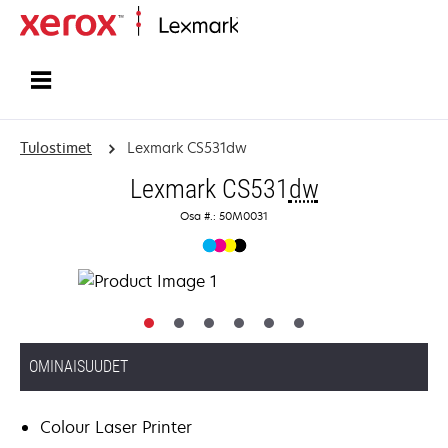
Etusivu
Tulostimet
Lexmark CS531dw
Lexmark CS531
dw
Osa #.: 50M0031
OMINAISUUDET
Colour Laser Printer