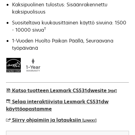
Kaksipuolinen tulostus: Sisäänrakennettu
kaksipuolisuus
Suositeltava kuukausittainen käyttö sivuina: 1500
†
- 10000 sivua
1-Vuoden Huolto Paikan Päällä, Seuraavana
työpäivänä
Katso tuotteen Lexmark CS531dwesite
[PDF]
opens
Selaa interaktiivista Lexmark CS531dw
in
käyttöopastamme
a
Siirry ohjaimiin ja latauksiin
[LINKKI]
new
tab
opens