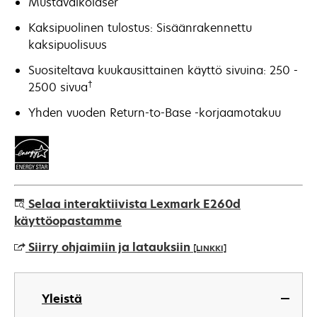
Mustavalkolaser
Kaksipuolinen tulostus: Sisäänrakennettu
kaksipuolisuus
Suositeltava kuukausittainen käyttö sivuina: 250 -
†
2500 sivua
Yhden vuoden Return-to-Base -korjaamotakuu
Selaa interaktiivista Lexmark E260d
käyttöopastamme
Siirry ohjaimiin ja latauksiin
[LINKKI]
opens
in
Yleistä
a