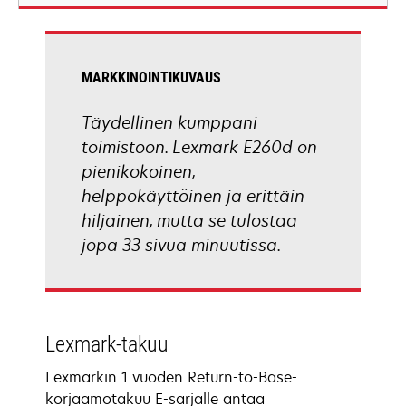
new
tab
MARKKINOINTIKUVAUS
Täydellinen kumppani
toimistoon. Lexmark E260d on
pienikokoinen,
helppokäyttöinen ja erittäin
hiljainen, mutta se tulostaa
jopa 33 sivua minuutissa.
Lexmark-takuu
Lexmarkin 1 vuoden Return-to-Base-
korjaamotakuu E-sarjalle antaa