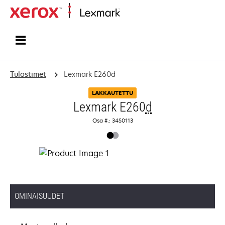
Etusivu
Tulostimet
Lexmark E260d
LAKKAUTETTU
Lexmark E260
d
Osa #.: 34S0113
OMINAISUUDET