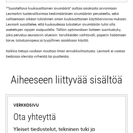
†
"Suositeltava kuukausittainen sivumäärä" auttaa asiakasta arvioimaan
Lexmarkin tuotevalikoimaa keskimääräisen sivumäärän perusteella, sekä
valitsemaan oikean tulostimen oman kuukausittaisen käyttöarvionsa mukaan.
Lexmark suosittelee, että kuukaudessa tulostetun sivumäärän tulisi olla
asetettujen rajojen sisäpuolella. Tällöin optimoidaan laitteen suorituskyky,
joka perustuu seuraaviin alueisiin: tarvikkeiden vaihtoväli, paperin lisäämisen
tarve, tulostusnopeus ja tyypillinen asiakkaan käyttö.
Kaikkia tietoja voidaan muuttaa ilman ennakkoilmoitusta. Lexmark ei vastaa
tiedoissa olevista virheistä tai puutteista.
Aiheeseen liittyvää sisältöä
VERKKOSIVU
Ota yhteyttä
Yleiset tiedustelut, tekninen tuki ja