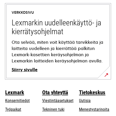
in
a
VERKKOSIVU
new
tab
Lexmarkin uudelleenkäyttö- ja
kierrätysohjelmat
Ota selvää, miten voit käyttää tarvikkeita ja
laitteita uudelleen ja kierrättää palkitun
Lexmark-kasettien keräysohjelman ja
Lexmarkin laitteiden keräysohjelman avulla.
Siirry sivulle
Lexmark
Ota yhteyttä
Tietokeskus
Konsernitiedot
Viestintäasetukset
Uutisia
opens
Työpaikat
Tekninen tuki
Menestystarinoita
in