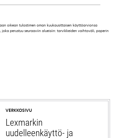
maan oikean tulostimen oman kuukausittaisen käyttöarvionsa
 joka perustuu seuraaviin alueisiin: tarvikkeiden vaihtoväli, paperin
VERKKOSIVU
Lexmarkin
uudelleenkäyttö- ja