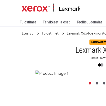
Tulostimet
Tarvikkeet ja osat
Teollisuudenalat
Etusivu
Tulostimet
Lexmark X654de -monito
LAKKAUTE
Lexmark 
Osa #.: 16M