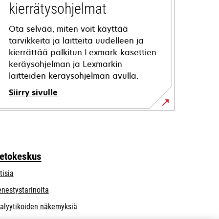
kierrätysohjelmat
Ota selvää, miten voit käyttää
tarvikkeita ja laitteita uudelleen ja
kierrättää palkitun Lexmark-kasettien
keräysohjelman ja Lexmarkin
laitteiden keräysohjelman avulla.
Siirry sivulle
ietokeskus
tisia
nestystarinoita
alyytikoiden näkemyksiä