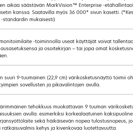
sen aikaa säästävän MarkVision™ Enterprise -etähallintao
asetin kanssa. Saatavilla myös 36 000* sivun kasetti. (*Ke
 -standardin mukaisesti)
onitoimilaite -toiminnolla useat käyttäjät voivat tallentaa
ausasetuksensa ja osoitekirjan – tai jopa omat kosketus
äen.
äin suuri 9-tuumainen (22,9 cm) värikosketusnäyttö toimii 
tyimpien sovellusten ja pikavalintojen avulla.
ärimmäinen tehokkuus muokattavan 9 tuuman värikosketus
isuuksien avulla: esimerkiksi korkealaatuinen kaksipuoline
irjansyöttölaite sekä häikäisevän nopea tulostusnopeus, jo
si ratkaisuvalmis kehys ja kivenkovaa luotettavuutta.