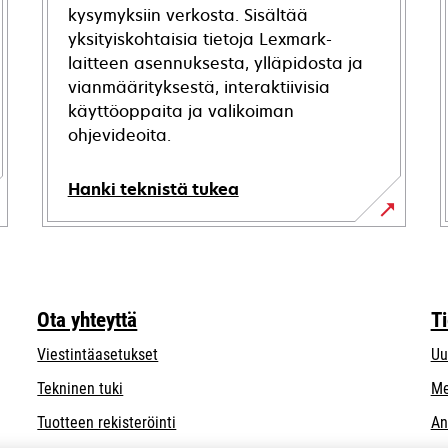
kysymyksiin verkosta. Sisältää
yksityiskohtaisia tietoja Lexmark-
laitteen asennuksesta, ylläpidosta ja
vianmäärityksestä, interaktiivisia
käyttöoppaita ja valikoiman
ohjevideoita.
Hanki teknistä tukea
opens
in
a
new
Ota yhteyttä
T
tab
Viestintäasetukset
Uu
opens
Tekninen tuki
Me
in
Tuotteen rekisteröinti
An
a