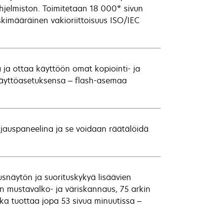
hjelmiston. Toimitetaan 18 000* sivun
skimääräinen vakioriittoisuus ISO/IEC
 ja ottaa käyttöön omat kopiointi- ja
näyttöasetuksensa – flash-asemaa
ohjauspaneelina ja se voidaan räätälöidä
näytön ja suorituskykyä lisäävien
n mustavalko- ja väriskannaus, 75 arkin
ka tuottaa jopa 53 sivua minuutissa –