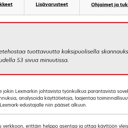
ikkeet
Lisävarusteet
Ohjaimet ja tuk
tehostaa tuottavuutta kaksipuolisella skannaukse
udella 53 sivua minuutissa.
se jokin Lexmarkin johtavista työnkulkua parantavista sovell
nnuksia, analysoida käyttötietoja, laajentaa toiminnallisu
 Lexmark-edustajalle niin pääset alkuun.
s verkkoon, erittäin helppo asentaa ja ottaa käyttöön ylei