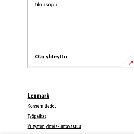
tilausapu.
Ota yhteyttä
Lexmark
Konsernitiedot
Työpaikat
opens
Yritysten yhteiskuntavastuu
in