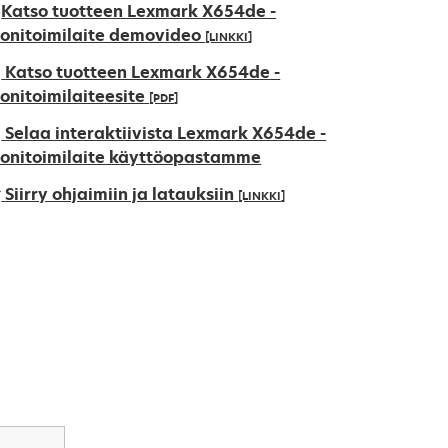
Katso tuotteen Lexmark X654de -
onitoimilaite demovideo
[LINKKI]
Katso tuotteen Lexmark X654de -
onitoimilaiteesite
[PDF]
pens
Selaa interaktiivista Lexmark X654de -
onitoimilaite käyttöopastamme
Siirry ohjaimiin ja latauksiin
[LINKKI]
ew
ab
pens
ew
ab