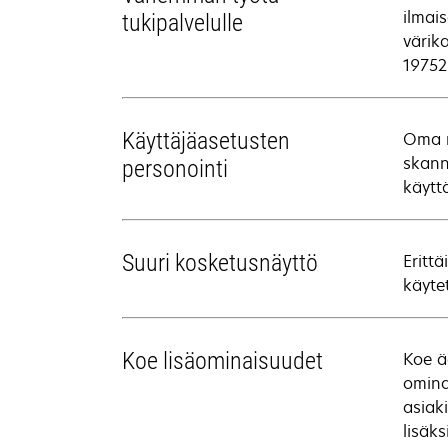
ilmai
tukipalvelulle
värik
19752
Käyttäjäasetusten
Oma m
skann
personointi
käytt
Suuri kosketusnäyttö
Eritt
käyte
Koe lisäominaisuudet
Koe ä
omina
asiak
lisäk