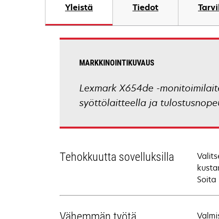
Yleistä
Tiedot
Tarv
MARKKINOINTIKUVAUS
Lexmark X654de -monitoimilaite
syöttölaitteella ja tulostusnope
Tehokkuutta sovelluksilla
Valit
kusta
Soita
Vähemmän työtä
Valmi