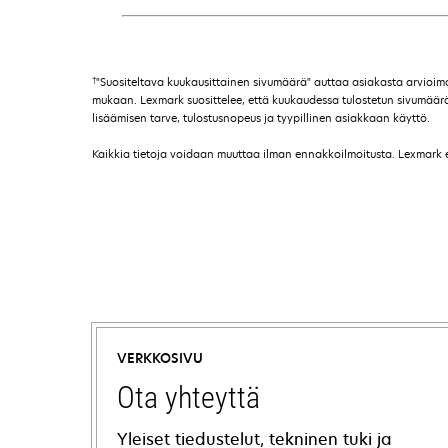
†
"Suositeltava kuukausittainen sivumäärä" auttaa asiakasta arvioi
mukaan. Lexmark suosittelee, että kuukaudessa tulostetun sivumäärän t
lisäämisen tarve, tulostusnopeus ja tyypillinen asiakkaan käyttö.
Kaikkia tietoja voidaan muuttaa ilman ennakkoilmoitusta. Lexmark ei 
VERKKOSIVU
Ota yhteyttä
Yleiset tiedustelut, tekninen tuki ja