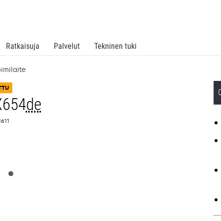
Ratkaisuja
Palvelut
Tekninen tuki
imilaite
TTU
X654
de
1611