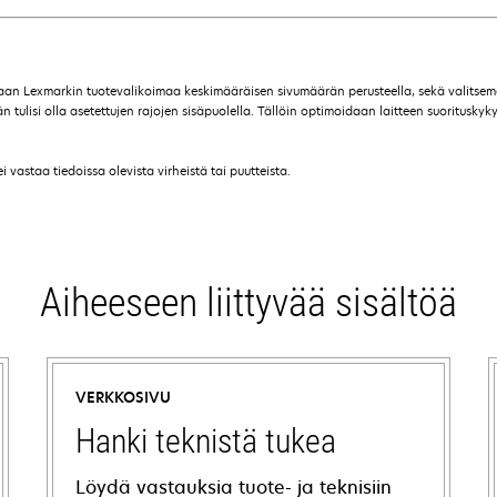
maan Lexmarkin tuotevalikoimaa keskimääräisen sivumäärän perusteella, sekä valitse
ulisi olla asetettujen rajojen sisäpuolella. Tällöin optimoidaan laitteen suorituskyky,
vastaa tiedoissa olevista virheistä tai puutteista.
Aiheeseen liittyvää sisältöä
VERKKOSIVU
Hanki teknistä tukea
Löydä vastauksia tuote- ja teknisiin