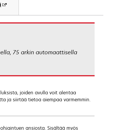
i
lla, 75 arkin automaattisella
uksista, joiden avulla voit alentaa
utta ja siirtää tietoa aiempaa varmemmin.
sohjaintuen ansiosta. Sisältää myös