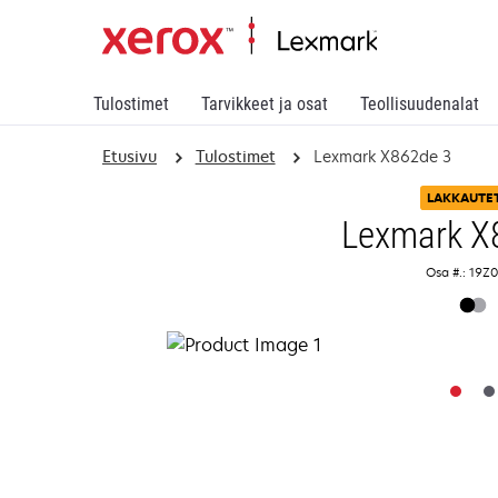
Tulostimet
Tarvikkeet ja osat
Teollisuudenalat
Etusivu
Tulostimet
Lexmark X862de 3
LAKKAUTE
Lexmark X
Osa #.: 19Z