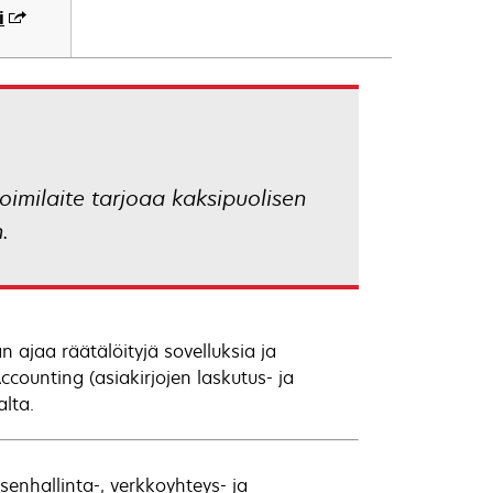
ew
i
ab
imilaite tarjoaa kaksipuolisen
.
n ajaa räätälöityjä sovelluksia ja
counting (asiakirjojen laskutus- ja
alta.
senhallinta-, verkkoyhteys- ja