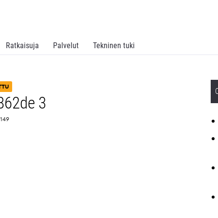
Ratkaisuja
Palvelut
Tekninen tuki
TTU
862de 3
0149