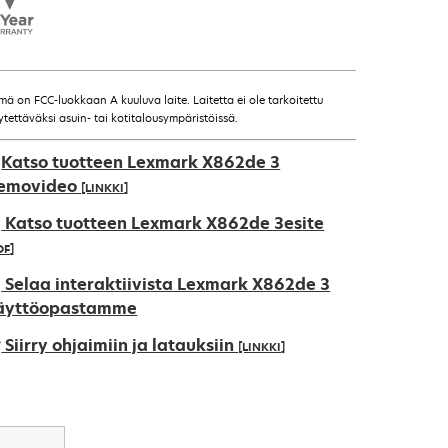
mä on FCC-luokkaan A kuuluva laite. Laitetta ei ole tarkoitettu
ytettäväksi asuin- tai kotitalousympäristöissä.
Katso tuotteen Lexmark X862de 3
emovideo
[LINKKI]
Katso tuotteen Lexmark X862de 3esite
DF]
pens
Selaa interaktiivista Lexmark X862de 3
äyttöopastamme
Siirry ohjaimiin ja latauksiin
[LINKKI]
ew
ab
pens