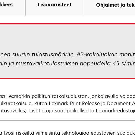
n
ikkeet
Lisävarusteet
Ohjaimet ja tuk
t
nen suuriin tulostusmääriin. A3-kokoluokan monito
in ja mustavalkotulostuksen nopeudella 45 s/min
tää Lexmarkin palkitun ratkaisualustan, jonka avulla voidaa
ulkuratkaisuja, kuten Lexmark Print Release ja Document Ac
tasovellus). Lisätietoja saat paikalliselta Lexmark-edustaj
a työsi riskeiltä viimeisintä teknologiaa edustavien suojauk