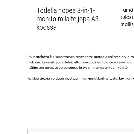
Todella nopea 3-in-1-
Tämä 
tulos
monitoimilaite jopa A3-
malli
koossa
†
"Suositeltava kuukausittainen sivumäärä" auttaa asiakasta arvioi
mukaan. Lexmark suosittelee, että kuukaudessa tulostetun sivumäärän t
lisäämisen tarve, tulostusnopeus ja tyypillinen asiakkaan käyttö.
Kaikkia tietoja voidaan muuttaa ilman ennakkoilmoitusta. Lexmark ei 