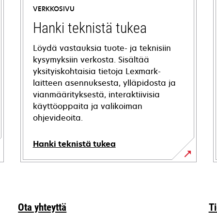
VERKKOSIVU
Hanki teknistä tukea
Löydä vastauksia tuote- ja teknisiin
kysymyksiin verkosta. Sisältää
yksityiskohtaisia tietoja Lexmark-
laitteen asennuksesta, ylläpidosta ja
vianmäärityksestä, interaktiivisia
käyttöoppaita ja valikoiman
ohjevideoita.
Hanki teknistä tukea
opens
in
a
new
Ota yhteyttä
T
tab