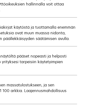
ttöoikeuksien hallinnalla voit ottaa
.
asiakirjat käytöstä ja tuottamalla enemmän
yasetuksia ovat muun muassa nidonta,
nen päällekkäisyyden säätämisen avulla.
snäytöltä pääset nopeasti ja helposti
yrityksesi tarpeisiin käytetyimpien
nen massatulostukseen, ja sen
 1 100 arkkia. Laajennusmahdollisuus