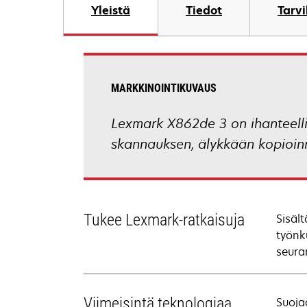
Yleistä
Tiedot
Tarv
MARKKINOINTIKUVAUS
Lexmark X862de 3 on ihanteelli
skannauksen, älykkään kopioinn
Tukee Lexmark-ratkaisuja
Sisäl
työnk
seuran
Viimeisintä teknologiaa
Suoja