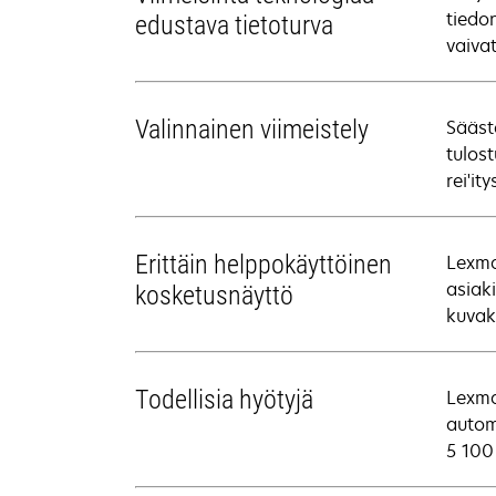
tiedo
edustava tietoturva
vaiva
Valinnainen viimeistely
Sääst
tulos
rei'i
Erittäin helppokäyttöinen
Lexma
asiak
kosketusnäyttö
kuvak
Todellisia hyötyjä
Lexma
autom
5 100 