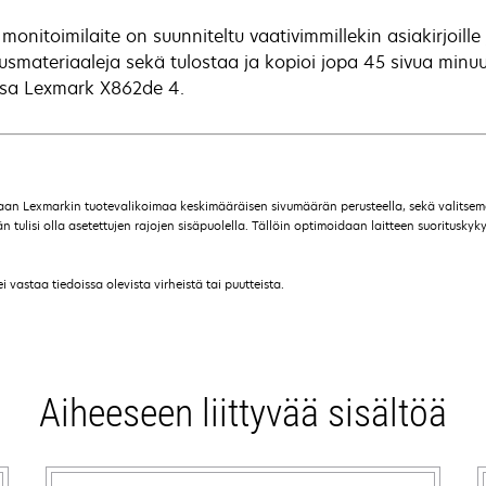
monitoimilaite on suunniteltu vaativimmillekin asiakirjoille
tusmateriaaleja sekä tulostaa ja kopioi jopa 45 sivua minuu
ssa Lexmark X862de 4.
maan Lexmarkin tuotevalikoimaa keskimääräisen sivumäärän perusteella, sekä valitse
ulisi olla asetettujen rajojen sisäpuolella. Tällöin optimoidaan laitteen suorituskyky,
vastaa tiedoissa olevista virheistä tai puutteista.
Aiheeseen liittyvää sisältöä