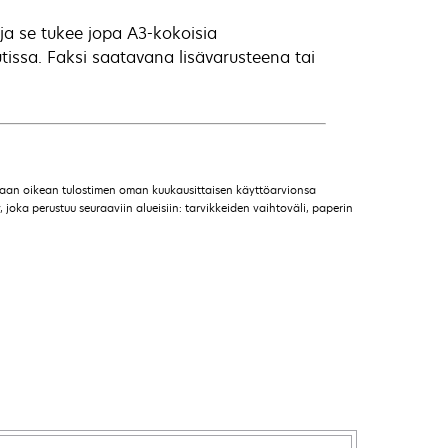
 ja se tukee jopa A3-kokoisia
tissa. Faksi saatavana lisävarusteena tai
maan oikean tulostimen oman kuukausittaisen käyttöarvionsa
 joka perustuu seuraaviin alueisiin: tarvikkeiden vaihtoväli, paperin