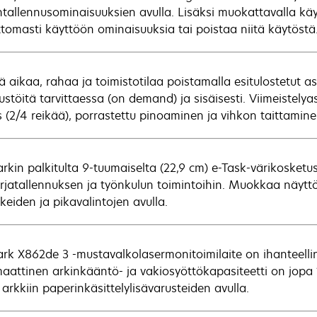
ntallennusominaisuuksien avulla. Lisäksi muokattavalla käy
ttomasti käyttöön ominaisuuksia tai poistaa niitä käytöstä
ä aikaa, rahaa ja toimistotilaa poistamalla esitulostetut 
tustöitä tarvittaessa (on demand) ja sisäisesti. Viimeistel
tys (2/4 reikää), porrastettu pinoaminen ja vihkon taittami
rkin palkitulta 9-tuumaiselta (22,9 cm) e-Task-värikosketu
irjatallennuksen ja työnkulun toimintoihin. Muokkaa näyttö 
keiden ja pikavalintojen avulla.
rk X862de 3 -mustavalkolasermonitoimilaite on ihanteelli
aattinen arkinkääntö- ja vakiosyöttökapasiteetti on jopa
arkkiin paperinkäsittelylisävarusteiden avulla.