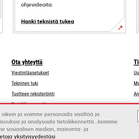
ohjevideoita.
Hanki teknistä tukea
opens
in
a
new
Ota yhteyttä
T
tab
Viestintäasetukset
Uu
opens
Tekninen tuki
Me
in
Tuotteen rekisteröinti
An
a
Etsi jälleenmyyjä
new
tab
 oikein ja voimme personoida sisältöä ja
Luettelo tukkukauppiaista
isuuksia ja analysoida tietoliikennettä. Jaamme
mme sosiaalisen median, mainonta- ja
ietoja yksityisyydestäsi