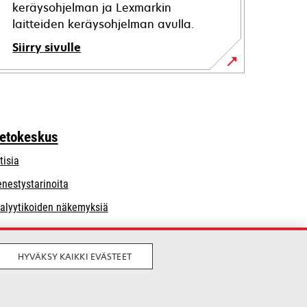
keräysohjelman ja Lexmarkin
laitteiden keräysohjelman avulla.
Siirry sivulle
ietokeskus
tisia
nestystarinoita
alyytikoiden näkemyksiä
HYVÄKSY KAIKKI EVÄSTEET
Laillinen
Yksityisyys