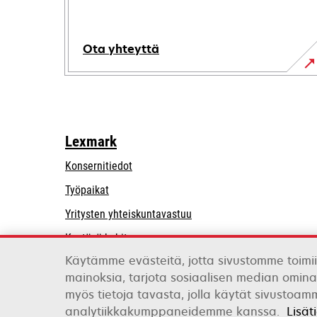
Ota yhteyttä
Lexmark
Konsernitiedot
Työpaikat
opens
Yritysten yhteiskuntavastuu
in
Kestävä kehitys
a
Käytämme evästeitä, jotta sivustomme toimii
Lexmarkin kumppanit
new
mainoksia, tarjota sosiaalisen median omina
tab
myös tietoja tavasta, jolla käytät sivustoa
Lexmark International, Inc., Xeroxin yritys
analytiikkakumppaneidemme kanssa.
Lisät
©2026 Kaikki oikeudet pidätetään.