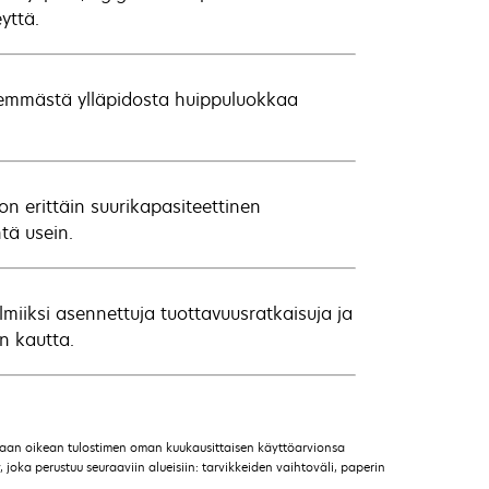
yttä.
semmästä ylläpidosta huippuluokkaa
on erittäin suurikapasiteettinen
htä usein.
miiksi asennettuja tuottavuusratkaisuja ja
n kautta.
maan oikean tulostimen oman kuukausittaisen käyttöarvionsa
 joka perustuu seuraaviin alueisiin: tarvikkeiden vaihtoväli, paperin