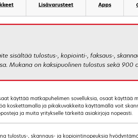
ikkeet
Lisävarusteet
Apps
e sisältää tulostus-, kopiointi-, faksaus-, skanna
ssa. Mukana on kaksipuolinen tulostus sekä 900 a
saat käyttää matkapuhelimen sovelluksia, osaat käyttää my
öä koskettamalla ja pikakuvakkeita käyttämällä voit skanna
osteja ja muita yritykselle tärkeitä asiakirjoja nopeasti.
na tulostus-, skannaus- ja kopiointinopeuksia hyödyntämäl