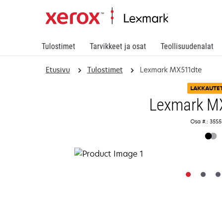
Tulostimet
Tarvikkeet ja osat
Teollisuudenalat
Etusivu
Tulostimet
Lexmark MX511dte
LAKKAUTE
Lexmark M
Osa #.: 35S