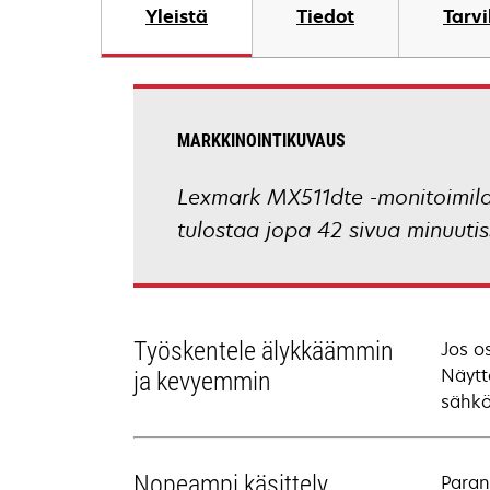
Yleistä
Tiedot
Tarv
MARKKINOINTIKUVAUS
Lexmark MX511dte -monitoimilait
tulostaa jopa 42 sivua minuuti
Työskentele älykkäämmin
Jos o
Näytt
ja kevyemmin
sähköp
Nopeampi käsittely
Paran