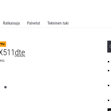
Ratkaisuja
Palvelut
Tekninen tuki
TTU
X511
dte
5952