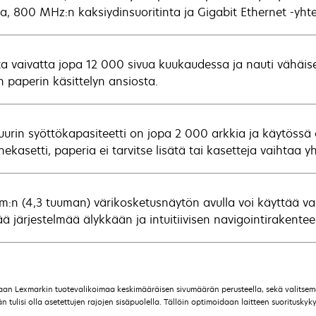
ia, 800 MHz:n kaksiydinsuoritinta ja Gigabit Ethernet -yhte
ta vaivatta jopa 12 000 sivua kuukaudessa ja nauti vähäi
n paperin käsittelyn ansiosta.
uurin syöttökapasiteetti on jopa 2 000 arkkia ja käytössä 
nekasetti, paperia ei tarvitse lisätä tai kasetteja vaihtaa y
cm:n (4,3 tuuman) värikosketusnäytön avulla voi käyttää val
ää järjestelmää älykkään ja intuitiivisen navigointirakentee
maan Lexmarkin tuotevalikoimaa keskimääräisen sivumäärän perusteella, sekä valitse
ulisi olla asetettujen rajojen sisäpuolella. Tällöin optimoidaan laitteen suorituskyky,