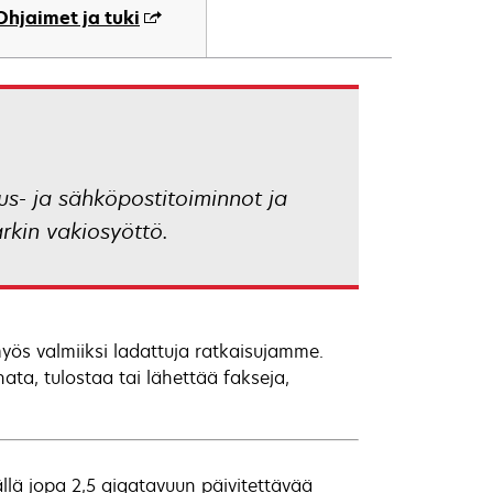
Ohjaimet ja tuki
us- ja sähköpostitoiminnot ja
rkin vakiosyöttö.
ös valmiiksi ladattuja ratkaisujamme.
ta, tulostaa tai lähettää fakseja,
lä jopa 2,5 gigatavuun päivitettävää