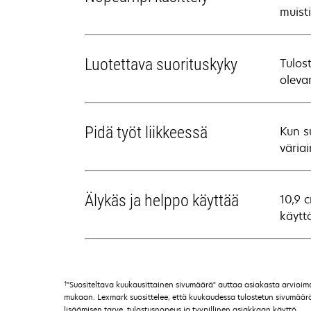
muist
Luotettava suorituskyky
Tulos
oleva
Pidä työt liikkeessä
Kun s
väriai
Älykäs ja helppo käyttää
10,9 
käytt
†
"Suositeltava kuukausittainen sivumäärä" auttaa asiakasta arvioi
mukaan. Lexmark suosittelee, että kuukaudessa tulostetun sivumäärän t
lisäämisen tarve, tulostusnopeus ja tyypillinen asiakkaan käyttö.