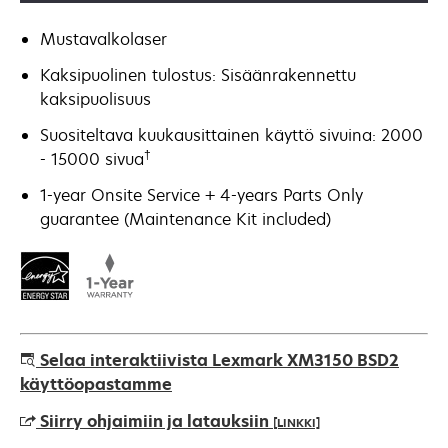
Mustavalkolaser
Kaksipuolinen tulostus: Sisäänrakennettu
kaksipuolisuus
Suositeltava kuukausittainen käyttö sivuina: 2000
†
- 15000 sivua
1-year Onsite Service + 4-years Parts Only
guarantee (Maintenance Kit included)
Selaa interaktiivista Lexmark XM3150 BSD2
käyttöopastamme
Siirry ohjaimiin ja latauksiin
[LINKKI]