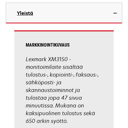
opens
in
Yleistä
a
new
tab
MARKKINOINTIKUVAUS
Lexmark XM3150 -
monitoimilaite sisältää
tulostus-, kopiointi-, faksaus-,
sähköposti- ja
skannaustoiminnot ja
tulostaa jopa 47 sivua
minuutissa. Mukana on
kaksipuolinen tulostus sekä
650 arkin syöttö.