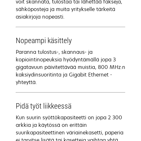
voit skannata, tulostaa tai lähettää fakseja,
sähköposteja ja muita yritykselle tärkeitä
asiakirjoja nopeasti.
Nopeampi käsittely
Paranna tulostus-, skannaus- ja
kopiointinopeuksia hyödyntämällä jopa 3
gigatavuun päivitettävää muistia, 800 MHz:n
kaksiydinsuoritinta ja Gigabit Ethernet -
yhteyttä.
Pidä työt liikkeessä
Kun suurin syöttökapasiteetti on jopa 2 300
arkkia ja käytössä on erittäin
suurikapasiteettinen väriainekasetti, paperia
ei tarvitse lisätä tai kasetteja vaihtaa yhtä