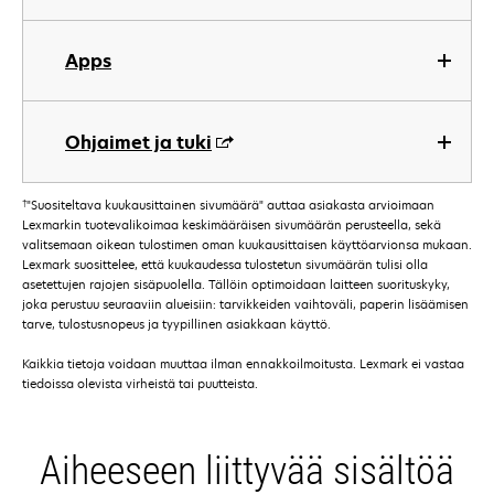
Apps
Ohjaimet ja tuki
†
"Suositeltava kuukausittainen sivumäärä" auttaa asiakasta arvioimaan
Lexmarkin tuotevalikoimaa keskimääräisen sivumäärän perusteella, sekä
valitsemaan oikean tulostimen oman kuukausittaisen käyttöarvionsa mukaan.
Lexmark suosittelee, että kuukaudessa tulostetun sivumäärän tulisi olla
asetettujen rajojen sisäpuolella. Tällöin optimoidaan laitteen suorituskyky,
joka perustuu seuraaviin alueisiin: tarvikkeiden vaihtoväli, paperin lisäämisen
tarve, tulostusnopeus ja tyypillinen asiakkaan käyttö.
Kaikkia tietoja voidaan muuttaa ilman ennakkoilmoitusta. Lexmark ei vastaa
tiedoissa olevista virheistä tai puutteista.
Aiheeseen liittyvää sisältöä