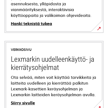
asennuksesta, ylläpidosta ja
vianmäärityksestä, interaktiivisia
käyttöoppaita ja valikoiman ohjevideoita.
Hanki teknistä tukea
opens
in
a
VERKKOSIVU
new
tab
Lexmarkin uudelleenkäyttö- ja
kierrätysohjelmat
Ota selvää, miten voit käyttää tarvikkeita ja
laitteita uudelleen ja kierrättää palkitun
Lexmark-kasettien keräysohjelman ja
Lexmarkin laitteiden keräysohjelman avulla.
Siirry sivulle