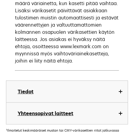
määrä väriainetta, kun kasetti pitää vaihtaa.
Lisäksi värikasetit päivittävät asiakkaan
tulostimen muistin automaattisesti ja estävät
väärennettyjen ja valtuuttamattomien
kolmannen osapuolen värikasettien käytön
laitteessa. Jos asiakas ei hyväksy näitä
ehtoja, osoitteessa www.lexmark.com on
myynnissä myös vaihtoväriainekasetteja,
joihin ei liity näitä ehtoja.
Tiedot
Yhteensopivat laitteet
†
Ilmoitetut keskimääräiset mustan tai CMY-värikasettien riitot jatkuvassa