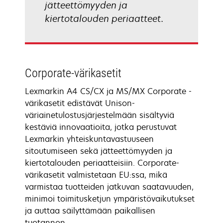
jätteettömyyden ja
kiertotalouden periaatteet.
Corporate-värikasetit
Lexmarkin A4 CS/CX ja MS/MX Corporate -
värikasetit edistävät Unison-
väriainetulostusjärjestelmään sisältyviä
kestäviä innovaatioita, jotka perustuvat
Lexmarkin yhteiskuntavastuuseen
sitoutumiseen sekä jätteettömyyden ja
kiertotalouden periaatteisiin. Corporate-
värikasetit valmistetaan EU:ssa, mikä
varmistaa tuotteiden jatkuvan saatavuuden,
minimoi toimitusketjun ympäristövaikutukset
ja auttaa säilyttämään paikallisen
tuotannon.