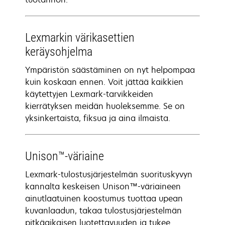
Lexmarkin värikasettien
keräysohjelma
Ympäristön säästäminen on nyt helpompaa
kuin koskaan ennen. Voit jättää kaikkien
käytettyjen Lexmark-tarvikkeiden
kierrätyksen meidän huoleksemme. Se on
yksinkertaista, fiksua ja aina ilmaista.
Unison™-väriaine
Lexmark-tulostusjärjestelmän suorituskyvyn
kannalta keskeisen Unison™-väriaineen
ainutlaatuinen koostumus tuottaa upean
kuvanlaadun, takaa tulostusjärjestelmän
pitkäaikaisen luotettavuuden ja tukee