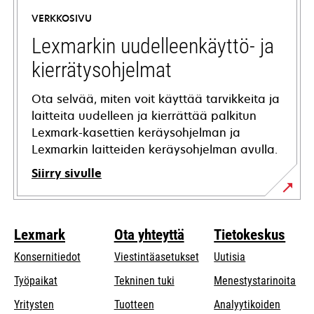
a
VERKKOSIVU
new
tab
Lexmarkin uudelleenkäyttö- ja
kierrätysohjelmat
Ota selvää, miten voit käyttää tarvikkeita ja
laitteita uudelleen ja kierrättää palkitun
Lexmark-kasettien keräysohjelman ja
Lexmarkin laitteiden keräysohjelman avulla.
Siirry sivulle
Lexmark
Ota yhteyttä
Tietokeskus
Konsernitiedot
Viestintäasetukset
Uutisia
opens
Työpaikat
Tekninen tuki
Menestystarinoita
in
Yritysten
Tuotteen
Analyytikoiden
a