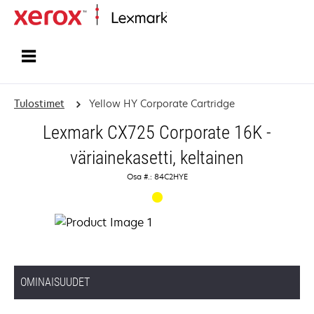
Etusivu
Tulostimet
Yellow HY Corporate Cartridge
Lexmark CX725 Corporate 16K -
väriainekasetti, keltainen
Osa #.: 84C2HYE
OMINAISUUDET