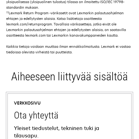
yksipuolisessa (yksipuolinen tulostus) tilassa on ilmoitettu ISO/IEC 19798-
standardin mukaan.
††
Lexmark Return Program -värikasetit ovat Lexmarkin palautusohjelman
ehtojen ja edellytysten alaisia. Katso lisätietoja osoitteesta
lexmark.com/returnprogram. Tavallisia värikasetteja, jotka eivät ole
Lexmarkin palautusohjelman ehtojen ja edellytysten alaisia, on saatavilla
osoitteesta lexmark.com tai Lexmarkin kanavakumppaneiden kautta.
Kaikkia tietoja voidaan muuttaa ilman ennakkoilmoitusta. Lexmark ei vastaa
tiedoissa olevista virheistä tai puutteista.
Aiheeseen liittyvää sisältöä
VERKKOSIVU
Ota yhteyttä
Yleiset tiedustelut, tekninen tuki ja
tilausapu.