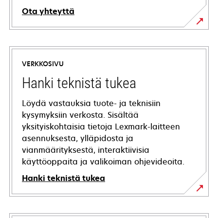
Ota yhteyttä
VERKKOSIVU
Hanki teknistä tukea
Löydä vastauksia tuote- ja teknisiin
kysymyksiin verkosta. Sisältää
yksityiskohtaisia tietoja Lexmark-laitteen
asennuksesta, ylläpidosta ja
vianmäärityksestä, interaktiivisia
käyttöoppaita ja valikoiman ohjevideoita.
Hanki teknistä tukea
opens
in