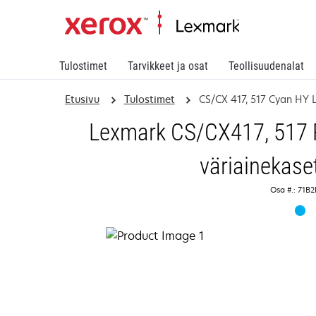
Tulostimet
Tarvikkeet ja osat
Teollisuudenalat
Etusivu
Tulostimet
CS/CX 417, 517 Cyan HY 
Lexmark CS/CX417, 517 R
väriainekaset
Osa #.: 71B