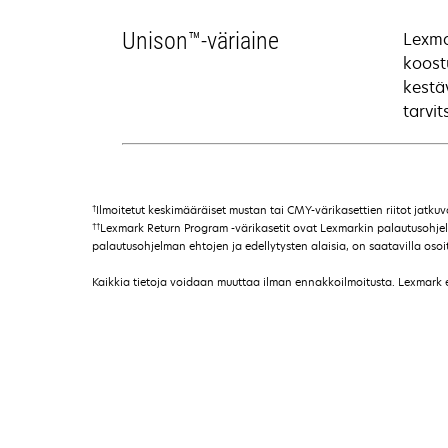
Unison™-väriaine
Lexma
koost
kestä
tarvit
†
Ilmoitetut keskimääräiset mustan tai CMY-värikasettien riitot jatku
††
Lexmark Return Program -värikasetit ovat Lexmarkin palautusohjelma
palautusohjelman ehtojen ja edellytysten alaisia, on saatavilla o
Kaikkia tietoja voidaan muuttaa ilman ennakkoilmoitusta. Lexmark ei 