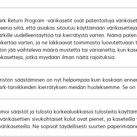
rk Return Program -värikasetit ovat patentoituja värikase
neena siitä, että asiakas sitoutuu käyttämään värikasettej
rkille uudelleentäyttöä tai kierrätystä varten. Nämä patent
ökertaa varten, ja ne lakkaavat toimimasta luovutettuaan t
tiin jää vaihteleva määrä mustetta tai väriainetta, kun kas
okasetteja, jotka myydään ilman näitä rajoituksia.
istön säästäminen on nyt helpompaa kuin koskaan ennen. 
rk-tarvikkeiden kierrätyksen meidän huoleksemme. Se on yks
moi säästöt ja tulosta korkealuokkaisia tulosteita käyttäm
 värikasettien sivukohtaiset kulut ovat pienet, ja kaseteill
värikaseteilla. Ne sopivat täydellisesti suurten paperimäär