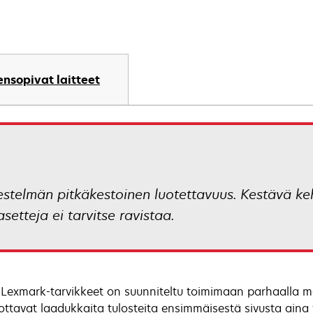
nsopivat laitteet
stelmän pitkäkestoinen luotettavuus. Kestävä keh
setteja ei tarvitse ravistaa.
 Lexmark-tarvikkeet on suunniteltu toimimaan parhaalla ma
ottavat laadukkaita tulosteita ensimmäisestä sivusta aina v