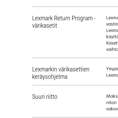
Lexmark Return Program -
Lexma
vasti
värikasetit
Lexma
käytt
Kaset
vaiht
Lexmarkin värikasettien
Ympär
Lexma
keräysohjelma
Suuri riitto
Maksi
riiton
vakio