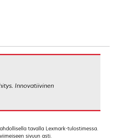
itys. Innovatiivinen
hdollisella tavalla Lexmark-tulostimessa.
iimeiseen sivuun asti.