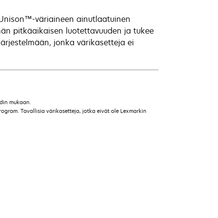
Unison™-väriaineen ainutlaatuinen
än pitkäaikaisen luotettavuuden ja tukee
järjestelmään, jonka värikasetteja ei
ardin mukaan.
ogram. Tavallisia värikasetteja, jotka eivät ole Lexmarkin