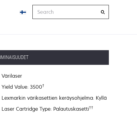
Search
OMINAISUUDET
Värilaser
†
Yield Value: 3500
Lexmarkin värikasettien keräysohjelma: Kyllä
††
Laser Cartridge Type: Palautuskasetti