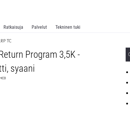
Ratkaisuja
Palvelut
Tekninen tuki
LRP TC
eturn Program 3,5K -
ti, syaani
2HC0