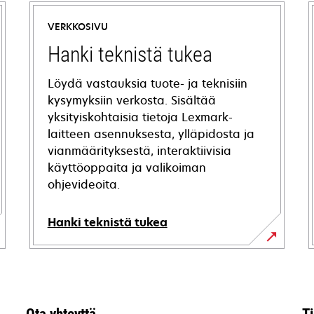
VERKKOSIVU
Hanki teknistä tukea
Löydä vastauksia tuote- ja teknisiin
kysymyksiin verkosta. Sisältää
yksityiskohtaisia tietoja Lexmark-
laitteen asennuksesta, ylläpidosta ja
vianmäärityksestä, interaktiivisia
käyttöoppaita ja valikoiman
ohjevideoita.
Hanki teknistä tukea
opens
in
a
new