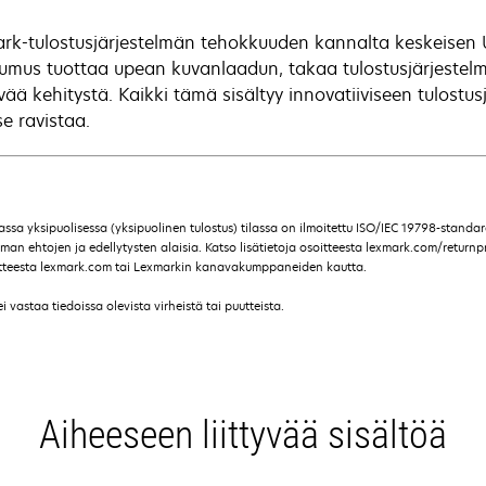
rk-tulostusjärjestelmän tehokkuuden kannalta keskeisen 
umus tuottaa upean kuvanlaadun, takaa tulostusjärjestelm
vää kehitystä. Kaikki tämä sisältyy innovatiiviseen tulostus
se ravistaa.
vassa yksipuolisessa (yksipuolinen tulostus) tilassa on ilmoitettu ISO/IEC 19798-stand
n ehtojen ja edellytysten alaisia. Katso lisätietoja osoitteesta lexmark.com/returnpr
soitteesta lexmark.com tai Lexmarkin kanavakumppaneiden kautta.
vastaa tiedoissa olevista virheistä tai puutteista.
Aiheeseen liittyvää sisältöä