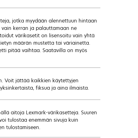
tteja, jotka myydään alennettuun hintaan
a vain kerran ja palauttamaan ne
oidut värikasetit on lisensoitu vain yhtä
ietyn määrän mustetta tai väriainetta.
etti pitää vaihtaa. Saatavilla on myös
Voit jättää kaikkien käytettyjen
inkertaista, fiksua ja aina ilmaista.
ällä aitoja Lexmark-värikasetteja. Suuren
a voi tulostaa enemmän sivuja kuin
ien tulostamiseen.