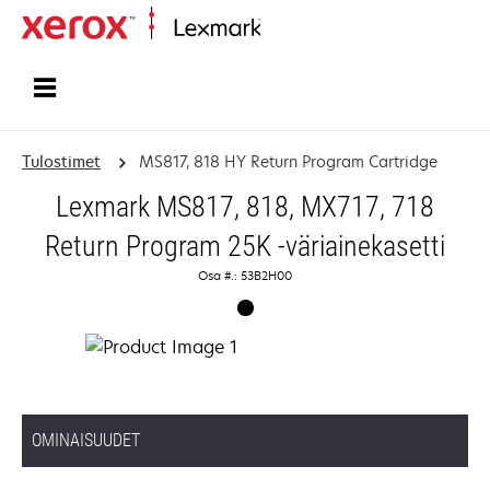
Etusivu
Tulostimet
MS817, 818 HY Return Program Cartridge
Lexmark MS817, 818, MX717, 718
Return Program 25K -väriainekasetti
Osa #.: 53B2H00
OMINAISUUDET