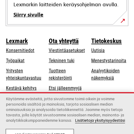
Lexmarkin laitteiden keräysohjelman avulla.
Siirry sivulle
Lexmark
Ota yhteyttä
Tietokeskus
Konsernitiedot
Viestintäasetukset
Uutisia
opens
Työpaikat
Tekninen tuki
Menestystarinoita
in
Yritysten
Tuotteen
Analyytikoiden
a
opens
yhteiskuntavastuu
rekisteröinti
näkemyksiä
new
in
Kestävä kehitys
Etsi jälleenmyyjä
tab
a
Lexmarkin
Luettelo
Käytämme evästeitä, jotta sivustomme toimii oikein ja voimme
new
personoida sisältöä ja mainoksia, tarjota sosiaalisen median
kumppanit
tukkukauppiaista
tab
ominaisuuksia ja analysoida tietoliikennettä. Jaamme myös tietoja
tavasta, jolla käytät sivustoamme sosiaalisen median, mainonta- ja
analytiikkakumppaneidemme kanssa.
Lisätietoja yksityisyydestäsi
Lexmark International, Inc., Xeroxin yritys
©2026 Kaikki oikeudet pidätetään.