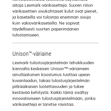
aitoja Lexmark-värikasetteja. Suuren riiton
värikasettien sivukohtaiset kulut ovat pienet,
ja kaseteilla voi tulostaa enemmän sivuja
kuin vakiovärikaseteilla. Ne sopivat
täydellisesti suurten paperimäärien
tulostamiseen.
Unison™-väriaine
Lexmark-tulostusjärjestelmän tehokkuuden
kannalta keskeisen Unison™-väriaineen
ainutlaatuinen koostumus tuottaa upean
kuvanlaadun, takaa tulostusjärjestelmän
pitkäaikaisen luotettavuuden ja tukee
kestävää kehitystä. Kaikki tämä sisältyy
innovatiiviseen tulostusjärjestelmään, jonka
värikasetteja ei tarvitse ravistaa.