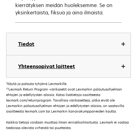
kierrätyksen meidän huoleksemme. Se on
yksinkertaista, fiksua ja aina ilmaista.
Tiedot
Yhteensopivat laitteet
†
Käytä ja palauta tyhjänä Lexmarkille.
††
Lexmark Return Program -värikasetit ovat Lexmarkin palautusohjelman
ehtojen ja edellytysten alaisia. Katso lisätietoja osoitteesta
lexmark.com/returnprogram. Tavallisia värikasetteja, jotka eivät ole
Lexmarkin palautusohjelman ehtojen ja edellytysten alaisia, on saatavilla
osoitteesta lexmark.com tai Lexmarkin kanavakumppaneiden kautta.
Kaikkia tietoja voidaan muuttaa ilman ennakkoilmoitusta. Lexmark ei vastaa
tiedoissa olevista virheistä tai puutteista.