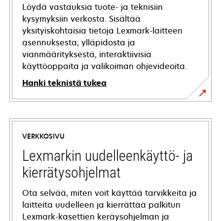
Löydä vastauksia tuote- ja teknisiin
kysymyksiin verkosta. Sisältää
yksityiskohtaisia tietoja Lexmark-laitteen
asennuksesta, ylläpidosta ja
vianmäärityksestä, interaktiivisia
käyttöoppaita ja valikoiman ohjevideoita.
Hanki teknistä tukea
opens
in
a
VERKKOSIVU
new
tab
Lexmarkin uudelleenkäyttö- ja
kierrätysohjelmat
Ota selvää, miten voit käyttää tarvikkeita ja
laitteita uudelleen ja kierrättää palkitun
Lexmark-kasettien keräysohjelman ja