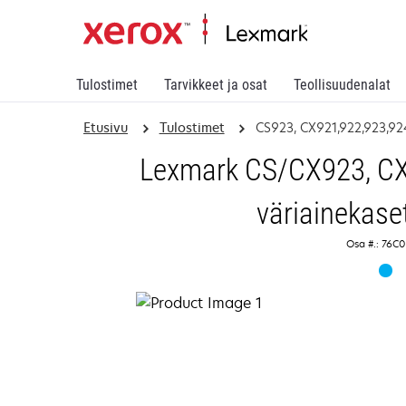
Tulostimet
Tarvikkeet ja osat
Teollisuudenalat
Etusivu
Tulostimet
CS923, CX921,922,923,9
Lexmark CS/CX923, CX9
väriainekaset
Osa #.: 76C