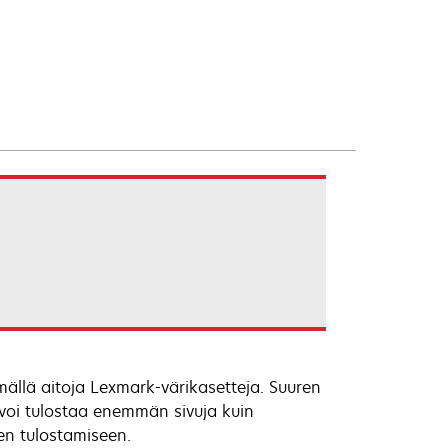
mällä aitoja Lexmark-värikasetteja. Suuren
a voi tulostaa enemmän sivuja kuin
ien tulostamiseen.