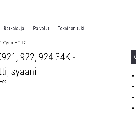
Ratkaisuja
Palvelut
Tekninen tuki
24 Cyan HY TC
21, 922, 924 34K -
ti, syaani
0HC0