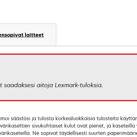
nsopivat laitteet
t saadaksesi aitoja Lexmark-tuloksia.
moi säästösi ja tulosta korkealuokkaisia tulosteita käyttä
 värikasettien sivukohtaiset kulut ovat pienet, ja kaseteill
värikaseteilla. Ne sopivat täydellisesti suurten paperimäär