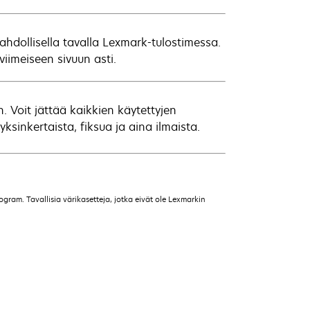
hdollisella tavalla Lexmark-tulostimessa.
iimeiseen sivuun asti.
Voit jättää kaikkien käytettyjen
inkertaista, fiksua ja aina ilmaista.
gram. Tavallisia värikasetteja, jotka eivät ole Lexmarkin