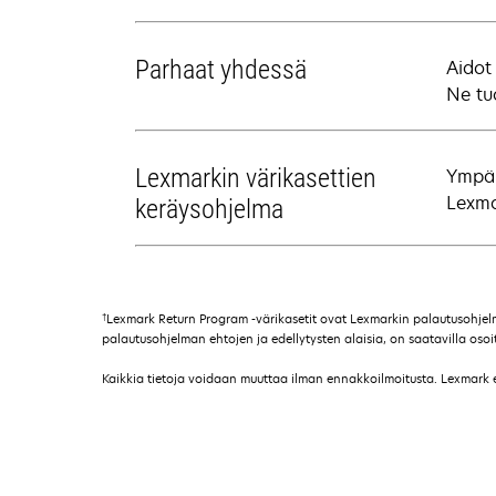
Parhaat yhdessä
Aidot
Ne tu
Lexmarkin värikasettien
Ympär
Lexma
keräysohjelma
†
Lexmark Return Program -värikasetit ovat Lexmarkin palautusohjelman
palautusohjelman ehtojen ja edellytysten alaisia, on saatavilla o
Kaikkia tietoja voidaan muuttaa ilman ennakkoilmoitusta. Lexmark ei 