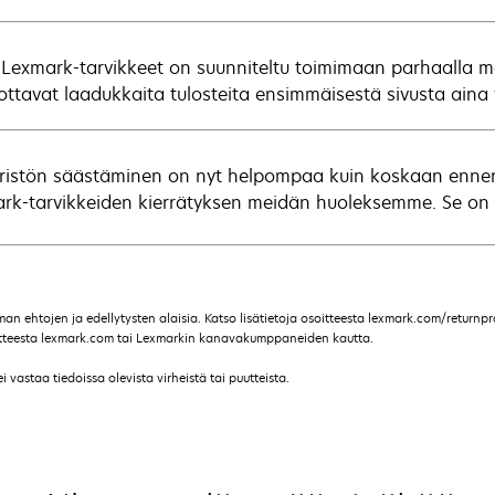
 Lexmark-tarvikkeet on suunniteltu toimimaan parhaalla ma
ottavat laadukkaita tulosteita ensimmäisestä sivusta aina v
istön säästäminen on nyt helpompaa kuin koskaan ennen. 
rk-tarvikkeiden kierrätyksen meidän huoleksemme. Se on yks
 ehtojen ja edellytysten alaisia. Katso lisätietoja osoitteesta lexmark.com/returnpro
soitteesta lexmark.com tai Lexmarkin kanavakumppaneiden kautta.
vastaa tiedoissa olevista virheistä tai puutteista.