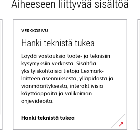
Aiheeseen liittyvää sisältöä
VERKKOSIVU
Hanki teknistä tukea
Löydä vastauksia tuote- ja teknisiin
kysymyksiin verkosta. Sisältää
yksityiskohtaisia tietoja Lexmark-
laitteen asennuksesta, ylläpidosta ja
vianmäärityksestä, interaktiivisia
käyttöoppaita ja valikoiman
ohjevideoita.
Hanki teknistä tukea
opens
in