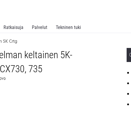
Ratkaisuja
Palvelut
Tekninen tuki
n 5K Crtg
elman keltainen 5K-
/CX730, 735
20Y0