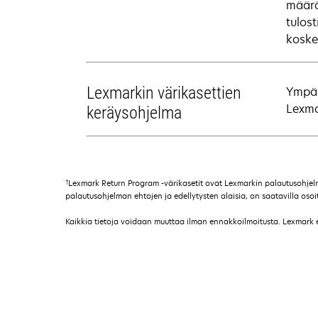
määrä
tulos
koske
Lexmarkin värikasettien
Ympär
Lexma
keräysohjelma
†
Lexmark Return Program -värikasetit ovat Lexmarkin palautusohjelman
palautusohjelman ehtojen ja edellytysten alaisia, on saatavilla o
Kaikkia tietoja voidaan muuttaa ilman ennakkoilmoitusta. Lexmark ei 