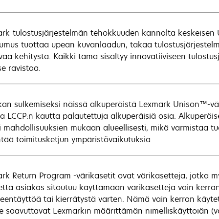
rk-tulostusjärjestelmän tehokkuuden kannalta keskeisen 
umus tuottaa upean kuvanlaadun, takaa tulostusjärjestelm
vää kehitystä. Kaikki tämä sisältyy innovatiiviseen tulostus
se ravistaa.
kan sulkemiseksi näissä alkuperäistä Lexmark Unison™-väri
lla LCCP:n kautta palautettuja alkuperäisiä osia. Alkuperä
si mahdollisuuksien mukaan alueellisesti, mikä varmistaa t
tää toimitusketjun ympäristövaikutuksia.
rk Return Program -värikasetit ovat värikasetteja, jotka
, että asiakas sitoutuu käyttämään värikasetteja vain kerr
leentäyttöä tai kierrätystä varten. Nämä vain kerran käyte
e saavuttavat Lexmarkin määrittämän nimelliskäyttöiän (väri