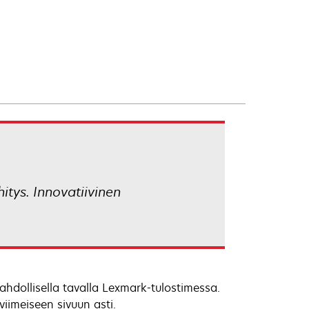
itys. Innovatiivinen
hdollisella tavalla Lexmark-tulostimessa.
iimeiseen sivuun asti.