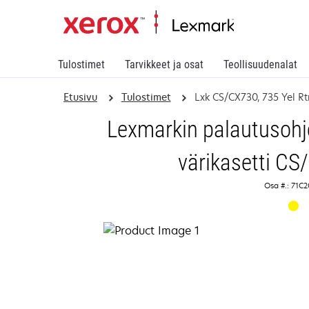
Tulostimet
Tarvikkeet ja osat
Teollisuudenalat
Etusivu
Tulostimet
Lxk CS/CX730, 735 Yel Rt
Lexmarkin palautusohj
värikasetti CS
Osa #.: 71C