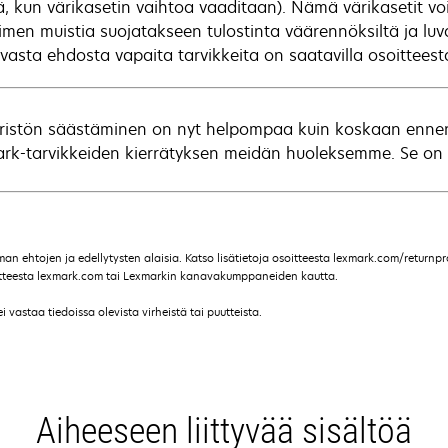
, kun värikasetin vaihtoa vaaditaan). Nämä värikasetit vo
timen muistia suojatakseen tulostinta väärennöksiltä ja luv
vasta ehdosta vapaita tarvikkeita on saatavilla osoittee
istön säästäminen on nyt helpompaa kuin koskaan ennen. 
rk-tarvikkeiden kierrätyksen meidän huoleksemme. Se on yks
 ehtojen ja edellytysten alaisia. Katso lisätietoja osoitteesta lexmark.com/returnpro
soitteesta lexmark.com tai Lexmarkin kanavakumppaneiden kautta.
vastaa tiedoissa olevista virheistä tai puutteista.
Aiheeseen liittyvää sisältöä