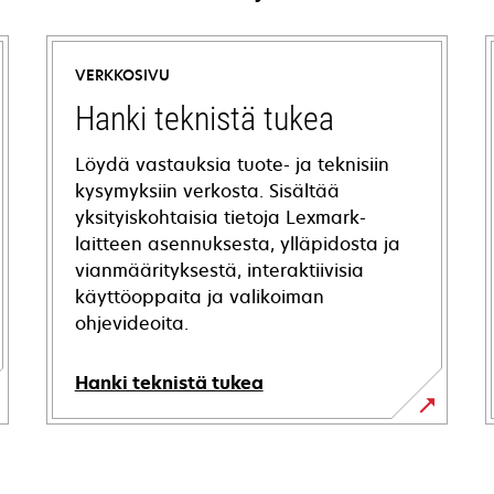
VERKKOSIVU
Hanki teknistä tukea
Löydä vastauksia tuote- ja teknisiin
kysymyksiin verkosta. Sisältää
yksityiskohtaisia tietoja Lexmark-
laitteen asennuksesta, ylläpidosta ja
vianmäärityksestä, interaktiivisia
käyttöoppaita ja valikoiman
ohjevideoita.
Hanki teknistä tukea
opens
in
a