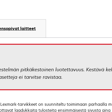
nsopivat laitteet
stelmän pitkäkestoinen luotettavuus. Kestävä keh
setteja ei tarvitse ravistaa.
 Lexmark-tarvikkeet on suunniteltu toimimaan parhaalla ma
ottavat laadukkaita tulosteita ensimmäisestä sivusta aina v