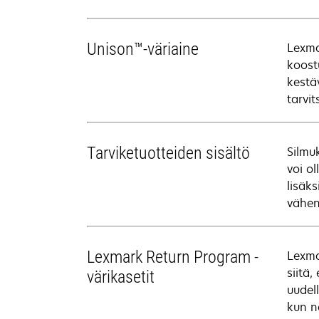
Unison™-väriaine
Lexma
koost
kestä
tarvit
Tarviketuotteiden sisältö
Silmu
voi o
lisäk
vähen
Lexmark Return Program -
Lexma
siitä
värikasetit
uudel
kun n