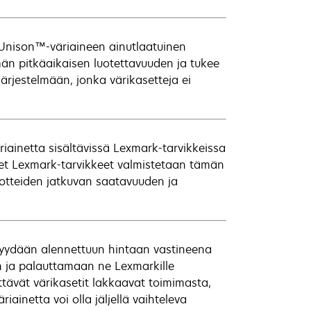
Unison™-väriaineen ainutlaatuinen
än pitkäaikaisen luotettavuuden ja tukee
järjestelmään, jonka värikasetteja ei
ainetta sisältävissä Lexmark-tarvikkeissa
iset Lexmark-tarvikkeet valmistetaan tämän
uotteiden jatkuvan saatavuuden ja
 myydään alennettuun hintaan vastineena
an ja palauttamaan ne Lexmarkille
ttävät värikasetit lakkaavat toimimasta,
ainetta voi olla jäljellä vaihteleva