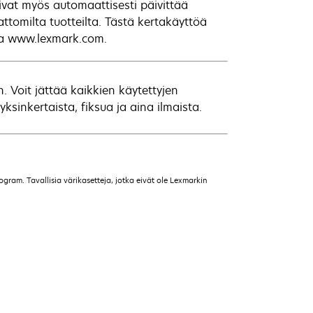
ivat myös automaattisesti päivittää
attomilta tuotteilta. Tästä kertakäyttöä
sta www.lexmark.com.
Voit jättää kaikkien käytettyjen
inkertaista, fiksua ja aina ilmaista.
gram. Tavallisia värikasetteja, jotka eivät ole Lexmarkin