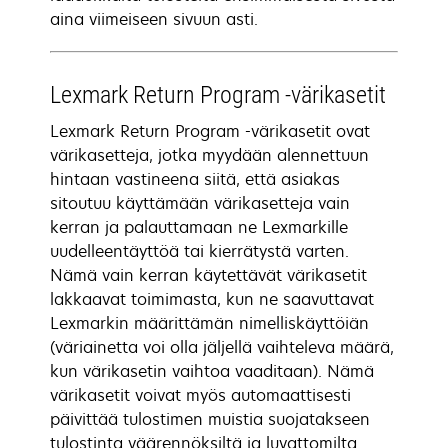
aina viimeiseen sivuun asti.
Lexmark Return Program -värikasetit
Lexmark Return Program -värikasetit ovat
värikasetteja, jotka myydään alennettuun
hintaan vastineena siitä, että asiakas
sitoutuu käyttämään värikasetteja vain
kerran ja palauttamaan ne Lexmarkille
uudelleentäyttöä tai kierrätystä varten.
Nämä vain kerran käytettävät värikasetit
lakkaavat toimimasta, kun ne saavuttavat
Lexmarkin määrittämän nimelliskäyttöiän
(väriainetta voi olla jäljellä vaihteleva määrä,
kun värikasetin vaihtoa vaaditaan). Nämä
värikasetit voivat myös automaattisesti
päivittää tulostimen muistia suojatakseen
tulostinta väärennöksiltä ja luvattomilta