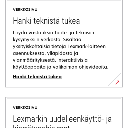
VERKKOSIVU
Hanki teknistä tukea
Löydä vastauksia tuote- ja teknisiin
kysymyksiin verkosta. Sisältää
yksityiskohtaisia tietoja Lexmark-laitteen
asennuksesta, ylläpidosta ja
vianmäärityksestä, interaktiivisia
käyttöoppaita ja valikoiman ohjevideoita.
Hanki teknistä tukea
opens
in
a
VERKKOSIVU
new
tab
Lexmarkin uudelleenkäyttö- ja