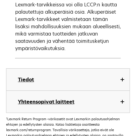
Lexmark-tarvikkeissa voi olla LCCP:n kautta
palautettuja alkuperäisiä osia. Alkuperäiset
Lexmark-tarvikkeet valmistetaan tämän
lisäksi mahdollisuuksien mukaan alueellisesti,
mikä varmistaa tuotteiden jatkuvan
saatavuuden ja vähentää toimitusketjun
ympäristövaikutuksia.
Tiedot
Yhteensopivat laitteet
†
Lexmark Return Program -värikasetit ovat Lexmarkin palautusohjelman
ehtojen ja edellytysten alaisia. Katso lisätietoja osoitteesta
lexmark.com/returnprogram. Tavallisia värikasetteja, jotka eivät ole
Lexmarkin palautusohjelman ehtojen ja edellytysten alaisia, on saatavilla