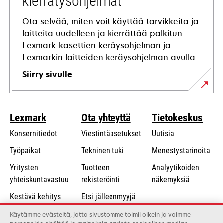
kierrätysohjelmat
Ota selvää, miten voit käyttää tarvikkeita ja
laitteita uudelleen ja kierrättää palkitun
Lexmark-kasettien keräysohjelman ja
Lexmarkin laitteiden keräysohjelman avulla.
Siirry sivulle
Lexmark
Ota yhteyttä
Tietokeskus
Konsernitiedot
Viestintäasetukset
Uutisia
opens
Työpaikat
Tekninen tuki
Menestystarinoita
in
Yritysten
Tuotteen
Analyytikoiden
a
opens
yhteiskuntavastuu
rekisteröinti
näkemyksiä
new
in
Kestävä kehitys
Etsi jälleenmyyjä
tab
a
Lexmarkin
Luettelo
Käytämme evästeitä, jotta sivustomme toimii oikein ja voimme
new