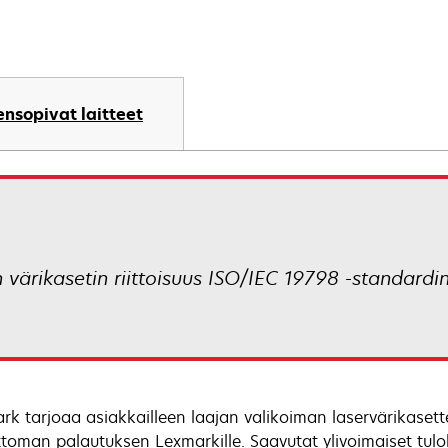
nsopivat laitteet
värikasetin riittoisuus ISO/IEC 19798 -standard
rk tarjoaa asiakkailleen laajan valikoiman laservärikasett
ttoman palautuksen Lexmarkille. Saavutat ylivoimaiset tul