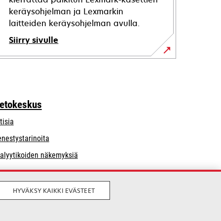
keräysohjelman ja Lexmarkin
laitteiden keräysohjelman avulla.
Siirry sivulle
ietokeskus
tisia
nestystarinoita
alyytikoiden näkemyksiä
HYVÄKSY KAIKKI EVÄSTEET
Laillinen
Yksityisyys