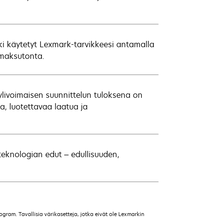
kki käytetyt Lexmark-tarvikkeesi antamalla
 maksutonta.
 ylivoimaisen suunnittelun tuloksena on
a, luotettavaa laatua ja
teknologian edut – edullisuuden,
gram. Tavallisia värikasetteja, jotka eivät ole Lexmarkin