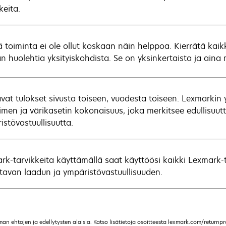
keita.
ä toiminta ei ole ollut koskaan näin helppoa. Kierrätä kai
n huolehtia yksityiskohdista. Se on yksinkertaista ja aina
avat tulokset sivusta toiseen, vuodesta toiseen. Lexmarkin
timen ja värikasetin kokonaisuus, joka merkitsee edullisuutt
istövastuullisuutta.
rk-tarvikkeita käyttämällä saat käyttöösi kaikki Lexmark-
ttavan laadun ja ympäristövastuullisuuden.
 ehtojen ja edellytysten alaisia. Katso lisätietoja osoitteesta lexmark.com/returnpro