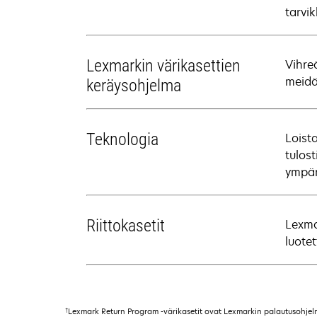
tarvik
Lexmarkin värikasettien
Vihre
meidä
keräysohjelma
Teknologia
Loist
tulos
ympär
Riittokasetit
Lexma
luote
†
Lexmark Return Program -värikasetit ovat Lexmarkin palautusohjelman