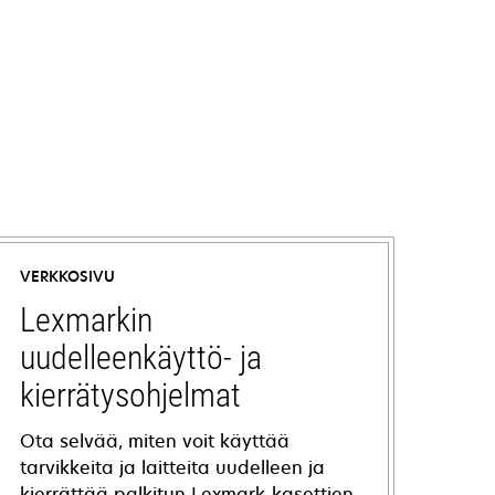
VERKKOSIVU
Lexmarkin
uudelleenkäyttö- ja
kierrätysohjelmat
Ota selvää, miten voit käyttää
tarvikkeita ja laitteita uudelleen ja
kierrättää palkitun Lexmark-kasettien