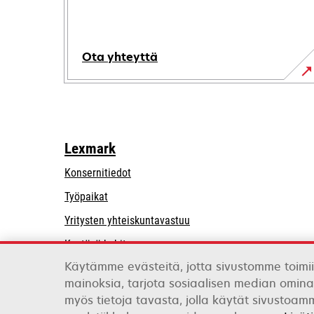
Ota yhteyttä
Lexmark
Konsernitiedot
Työpaikat
opens
Yritysten yhteiskuntavastuu
in
Kestävä kehitys
a
Käytämme evästeitä, jotta sivustomme toimii
Lexmarkin kumppanit
new
mainoksia, tarjota sosiaalisen median omina
tab
myös tietoja tavasta, jolla käytät sivustoa
Lexmark International, Inc., Xeroxin yritys