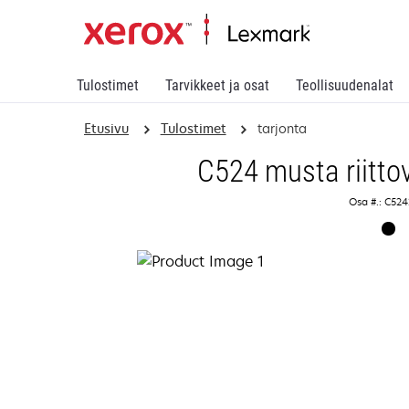
Tulostimet
Tarvikkeet ja osat
Teollisuudenalat
Etusivu
Tulostimet
tarjonta
C524 musta riittov
Osa #.: C52