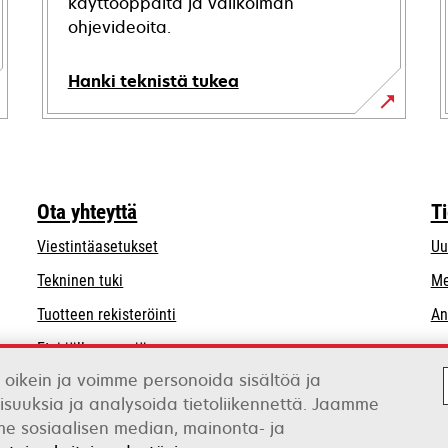
käyttöoppaita ja valikoiman
ohjevideoita.
Hanki teknistä tukea
opens
in
a
new
Ota yhteyttä
T
tab
Viestintäasetukset
Uu
opens
Tekninen tuki
Me
in
Tuotteen rekisteröinti
An
a
Etsi jälleenmyyjä
new
tab
 oikein ja voimme personoida sisältöä ja
Luettelo tukkukauppiaista
isuuksia ja analysoida tietoliikennettä. Jaamme
mme sosiaalisen median, mainonta- ja