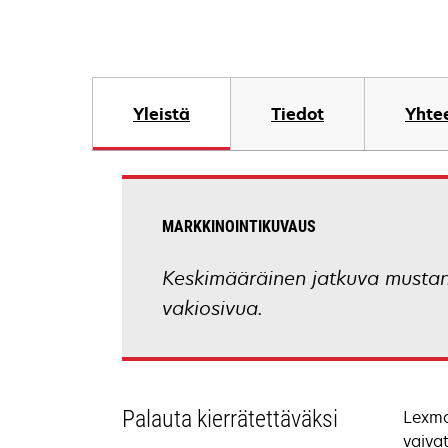
Yleistä
Tiedot
Yhtee
MARKKINOINTIKUVAUS
Keskimääräinen jatkuva mustan 
vakiosivua.
Palauta kierrätettäväksi
Lexma
vaiva