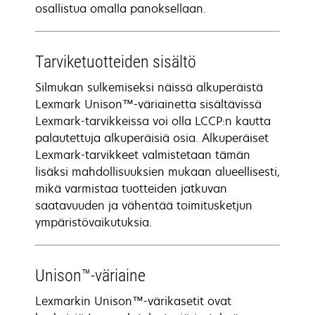
osallistua omalla panoksellaan.
Tarviketuotteiden sisältö
Silmukan sulkemiseksi näissä alkuperäistä
Lexmark Unison™-väriainetta sisältävissä
Lexmark-tarvikkeissa voi olla LCCP:n kautta
palautettuja alkuperäisiä osia. Alkuperäiset
Lexmark-tarvikkeet valmistetaan tämän
lisäksi mahdollisuuksien mukaan alueellisesti,
mikä varmistaa tuotteiden jatkuvan
saatavuuden ja vähentää toimitusketjun
ympäristövaikutuksia.
Unison™-väriaine
Lexmarkin Unison™-värikasetit ovat