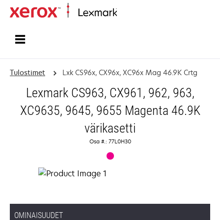
Etusivu
Tulostimet
Lxk CS96x, CX96x, XC96x Mag 46.9K Crtg
Lexmark CS963, CX961, 962, 963,
XC9635, 9645, 9655 Magenta 46.9K
värikasetti
Osa #.: 77L0H30
OMINAISUUDET