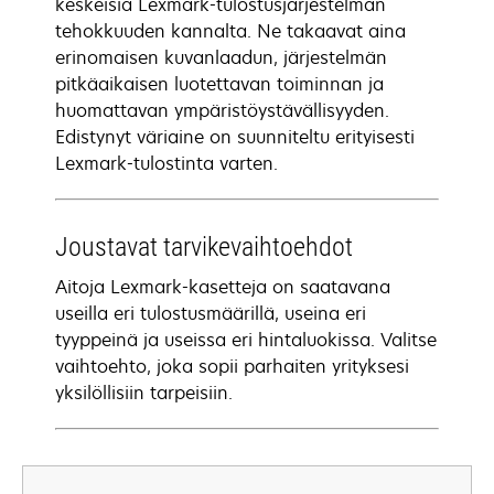
keskeisiä Lexmark-tulostusjärjestelmän
tehokkuuden kannalta. Ne takaavat aina
erinomaisen kuvanlaadun, järjestelmän
pitkäaikaisen luotettavan toiminnan ja
huomattavan ympäristöystävällisyyden.
Edistynyt väriaine on suunniteltu erityisesti
Lexmark-tulostinta varten.
Joustavat tarvikevaihtoehdot
Aitoja Lexmark-kasetteja on saatavana
useilla eri tulostusmäärillä, useina eri
tyyppeinä ja useissa eri hintaluokissa. Valitse
vaihtoehto, joka sopii parhaiten yrityksesi
yksilöllisiin tarpeisiin.