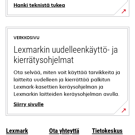
Hanki teknistä tukea
opens
in
a
VERKKOSIVU
new
tab
Lexmarkin uudelleenkäyttö- ja
kierrätysohjelmat
Ota selvää, miten voit käyttää tarvikkeita ja
laitteita uudelleen ja kierrättää palkitun
Lexmark-kasettien keräysohjelman ja
Lexmarkin laitteiden keräysohjelman avulla.
Siirry sivulle
Lexmark
Ota yhteyttä
Tietokeskus