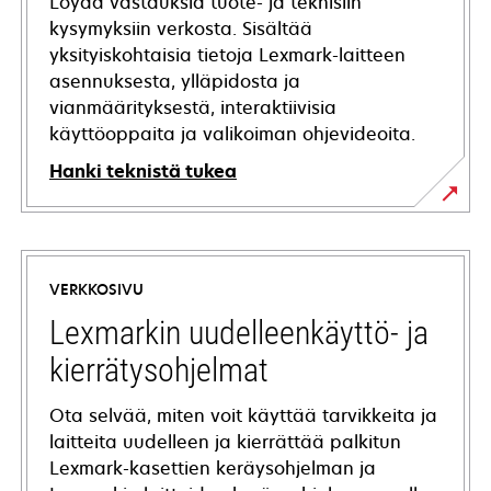
Löydä vastauksia tuote- ja teknisiin
kysymyksiin verkosta. Sisältää
yksityiskohtaisia tietoja Lexmark-laitteen
asennuksesta, ylläpidosta ja
vianmäärityksestä, interaktiivisia
käyttöoppaita ja valikoiman ohjevideoita.
Hanki teknistä tukea
opens
in
a
VERKKOSIVU
new
tab
Lexmarkin uudelleenkäyttö- ja
kierrätysohjelmat
Ota selvää, miten voit käyttää tarvikkeita ja
laitteita uudelleen ja kierrättää palkitun
Lexmark-kasettien keräysohjelman ja