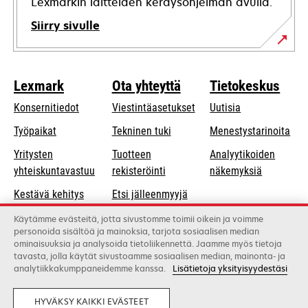
Lexmarkin laitteiden keräysohjelman avulla.
Siirry sivulle
Lexmark
Ota yhteyttä
Tietokeskus
Konsernitiedot
Viestintäasetukset
Uutisia
opens
Työpaikat
Tekninen tuki
Menestystarinoita
in
Yritysten
Tuotteen
Analyytikoiden
a
opens
yhteiskuntavastuu
rekisteröinti
näkemyksiä
new
in
Kestävä kehitys
Etsi jälleenmyyjä
tab
a
Lexmarkin
Luettelo
Käytämme evästeitä, jotta sivustomme toimii oikein ja voimme
new
personoida sisältöä ja mainoksia, tarjota sosiaalisen median
kumppanit
tukkukauppiaista
tab
ominaisuuksia ja analysoida tietoliikennettä. Jaamme myös tietoja
tavasta, jolla käytät sivustoamme sosiaalisen median, mainonta- ja
analytiikkakumppaneidemme kanssa.
Lisätietoja yksityisyydestäsi
Lexmark International, Inc., Xeroxin yritys
©2026 Kaikki oikeudet pidätetään.
Laillinen
Yksityisyys
HYVÄKSY KAIKKI EVÄSTEET