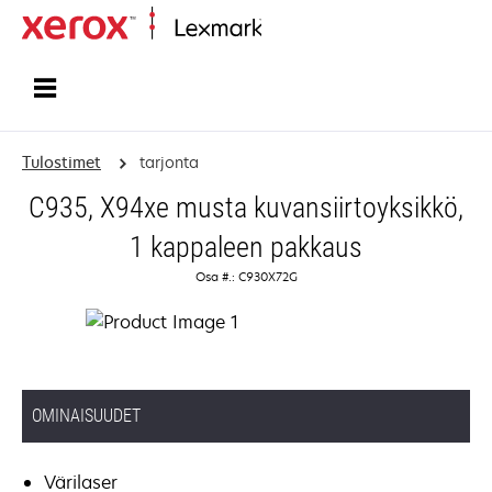
Etusivu
Tulostimet
tarjonta
C935, X94xe musta kuvansiirtoyksikkö,
1 kappaleen pakkaus
Osa #.: C930X72G
OMINAISUUDET
Värilaser