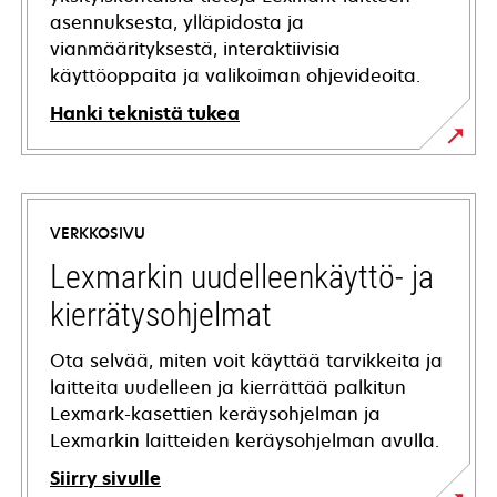
asennuksesta, ylläpidosta ja
vianmäärityksestä, interaktiivisia
käyttöoppaita ja valikoiman ohjevideoita.
Hanki teknistä tukea
opens
in
a
VERKKOSIVU
new
tab
Lexmarkin uudelleenkäyttö- ja
kierrätysohjelmat
Ota selvää, miten voit käyttää tarvikkeita ja
laitteita uudelleen ja kierrättää palkitun
Lexmark-kasettien keräysohjelman ja
Lexmarkin laitteiden keräysohjelman avulla.
Siirry sivulle