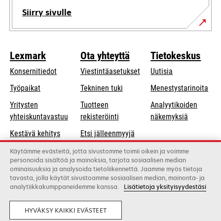
Siirry sivulle
Lexmark
Ota yhteyttä
Tietokeskus
Konsernitiedot
Viestintäasetukset
Uutisia
opens
Työpaikat
Tekninen tuki
Menestystarinoita
in
Yritysten
Tuotteen
Analyytikoiden
a
opens
yhteiskuntavastuu
rekisteröinti
näkemyksiä
new
in
Kestävä kehitys
Etsi jälleenmyyjä
tab
a
Lexmarkin
Luettelo
Käytämme evästeitä, jotta sivustomme toimii oikein ja voimme
new
personoida sisältöä ja mainoksia, tarjota sosiaalisen median
kumppanit
tukkukauppiaista
tab
ominaisuuksia ja analysoida tietoliikennettä. Jaamme myös tietoja
tavasta, jolla käytät sivustoamme sosiaalisen median, mainonta- ja
analytiikkakumppaneidemme kanssa.
Lisätietoja yksityisyydestäsi
Lexmark International, Inc., Xeroxin yritys
©2026 Kaikki oikeudet pidätetään.
Laillinen
Yksityisyys
HYVÄKSY KAIKKI EVÄSTEET