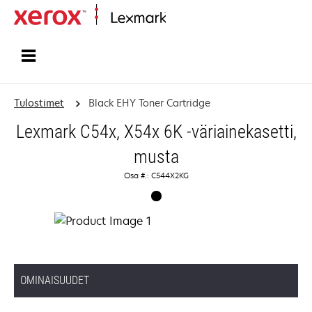
Etusivu
Tulostimet
Black EHY Toner Cartridge
Lexmark C54x, X54x 6K -väriainekasetti,
musta
Osa #.: C544X2KG
OMINAISUUDET