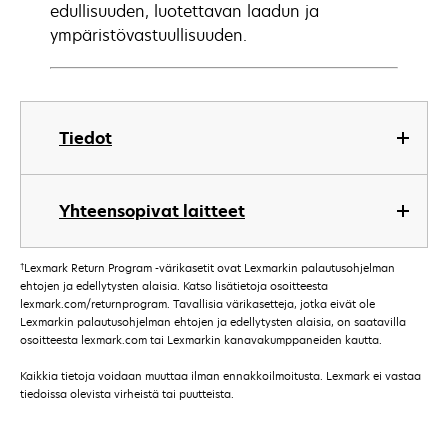
edullisuuden, luotettavan laadun ja
ympäristövastuullisuuden.
Tiedot
Yhteensopivat laitteet
†
Lexmark Return Program -värikasetit ovat Lexmarkin palautusohjelman
ehtojen ja edellytysten alaisia. Katso lisätietoja osoitteesta
lexmark.com/returnprogram. Tavallisia värikasetteja, jotka eivät ole
Lexmarkin palautusohjelman ehtojen ja edellytysten alaisia, on saatavilla
osoitteesta lexmark.com tai Lexmarkin kanavakumppaneiden kautta.
Kaikkia tietoja voidaan muuttaa ilman ennakkoilmoitusta. Lexmark ei vastaa
tiedoissa olevista virheistä tai puutteista.