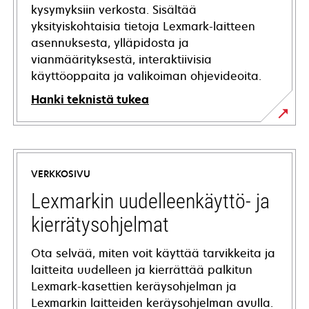
kysymyksiin verkosta. Sisältää
yksityiskohtaisia tietoja Lexmark-laitteen
asennuksesta, ylläpidosta ja
vianmäärityksestä, interaktiivisia
käyttöoppaita ja valikoiman ohjevideoita.
Hanki teknistä tukea
opens
in
a
VERKKOSIVU
new
tab
Lexmarkin uudelleenkäyttö- ja
kierrätysohjelmat
Ota selvää, miten voit käyttää tarvikkeita ja
laitteita uudelleen ja kierrättää palkitun
Lexmark-kasettien keräysohjelman ja
Lexmarkin laitteiden keräysohjelman avulla.