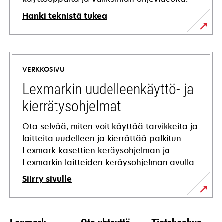
Hanki teknistä tukea
opens
in
a
VERKKOSIVU
new
tab
Lexmarkin uudelleenkäyttö- ja
kierrätysohjelmat
Ota selvää, miten voit käyttää tarvikkeita ja
laitteita uudelleen ja kierrättää palkitun
Lexmark-kasettien keräysohjelman ja
Lexmarkin laitteiden keräysohjelman avulla.
Siirry sivulle