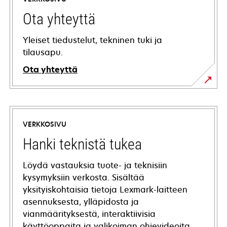
Ota yhteyttä
Yleiset tiedustelut, tekninen tuki ja
tilausapu.
Ota yhteyttä
VERKKOSIVU
Hanki teknistä tukea
Löydä vastauksia tuote- ja teknisiin
kysymyksiin verkosta. Sisältää
yksityiskohtaisia tietoja Lexmark-laitteen
asennuksesta, ylläpidosta ja
vianmäärityksestä, interaktiivisia
käyttöoppaita ja valikoiman ohjevideoita.