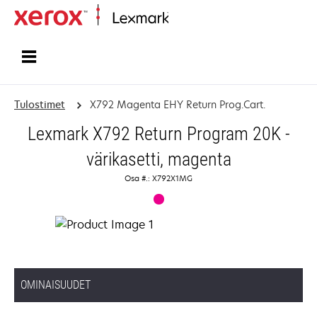
Etusivu
Tulostimet
X792 Magenta EHY Return Prog.Cart.
Lexmark X792 Return Program 20K -
värikasetti, magenta
Osa #.: X792X1MG
OMINAISUUDET