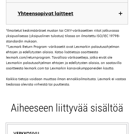
Yhteensopivat laitteet
†
Ilmoitetut keskimääräiset mustan tai CMY-värikasettien riitot jatkuvassa
yksipuolisessa (yksipuolinen tulostus) tilassa on ilmoitettu ISO/IEC 19798-
standardin mukaan.
††
Lexmark Return Program -värikasetit ovat Lexmarkin palautusohjelman
ehtojen ja edellytysten alaisia. Katso lisätietoja osoitteesta
lexmark.com/returnprogram. Tavallisia värikasetteja, jotka eivät ole
Lexmarkin palautusohjelman ehtojen ja edellytysten alaisia, on saatavilla
osoitteesta lexmark.com tai Lexmarkin kanavakumppaneiden kautta.
Kaikkia tietoja voidaan muuttaa ilman ennakkoilmoitusta. Lexmark ei vastaa
tiedoissa olevista virheistä tai puutteista.
Aiheeseen liittyvää sisältöä
VERKKOSIVU