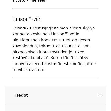
sivusta viimeiseen.
Unison™-väri
Lexmark-tulostusjärjestelmän suorituskyvyn
kannalta keskeinen Unison™-värin
ainutlaatuinen koostumus tuottaa upean
kuvanlaadun, takaa tulostusjärjestelmän
pitkäaikaisen luotettavuuden ja tukee
kestävää kehitystä. Kaikki tämä sisältyy
innovatiiviseen tulostusjärjestelmään, jota ei
tarvitse ravistaa.
Tiedot