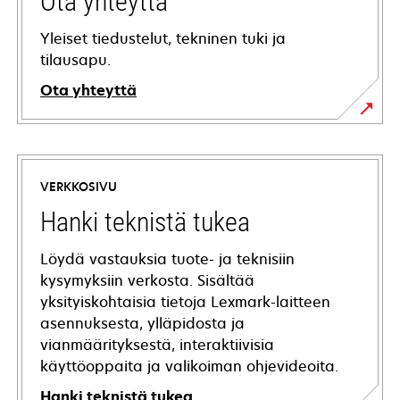
Ota yhteyttä
Yleiset tiedustelut, tekninen tuki ja
tilausapu.
Ota yhteyttä
VERKKOSIVU
Hanki teknistä tukea
Löydä vastauksia tuote- ja teknisiin
kysymyksiin verkosta. Sisältää
yksityiskohtaisia tietoja Lexmark-laitteen
asennuksesta, ylläpidosta ja
vianmäärityksestä, interaktiivisia
käyttöoppaita ja valikoiman ohjevideoita.
Hanki teknistä tukea