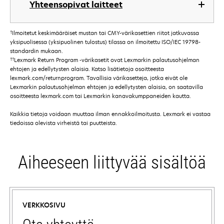
Yhteensopivat laitteet
†
Ilmoitetut keskimääräiset mustan tai CMY-värikasettien riitot jatkuvassa
yksipuolisessa (yksipuolinen tulostus) tilassa on ilmoitettu ISO/IEC 19798-
standardin mukaan.
††
Lexmark Return Program -värikasetit ovat Lexmarkin palautusohjelman
ehtojen ja edellytysten alaisia. Katso lisätietoja osoitteesta
lexmark.com/returnprogram. Tavallisia värikasetteja, jotka eivät ole
Lexmarkin palautusohjelman ehtojen ja edellytysten alaisia, on saatavilla
osoitteesta lexmark.com tai Lexmarkin kanavakumppaneiden kautta.
Kaikkia tietoja voidaan muuttaa ilman ennakkoilmoitusta. Lexmark ei vastaa
tiedoissa olevista virheistä tai puutteista.
Aiheeseen liittyvää sisältöä
VERKKOSIVU