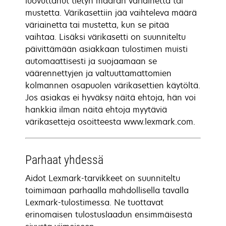
luovuttanut tietyn määrän väriainetta tai
mustetta. Värikasettiin jää vaihteleva määrä
väriainetta tai mustetta, kun se pitää
vaihtaa. Lisäksi värikasetti on suunniteltu
päivittämään asiakkaan tulostimen muisti
automaattisesti ja suojaamaan se
väärennettyjen ja valtuuttamattomien
kolmannen osapuolen värikasettien käytöltä.
Jos asiakas ei hyväksy näitä ehtoja, hän voi
hankkia ilman näitä ehtoja myytäviä
värikasetteja osoitteesta www.lexmark.com.
Parhaat yhdessä
Aidot Lexmark-tarvikkeet on suunniteltu
toimimaan parhaalla mahdollisella tavalla
Lexmark-tulostimessa. Ne tuottavat
erinomaisen tulostuslaadun ensimmäisestä