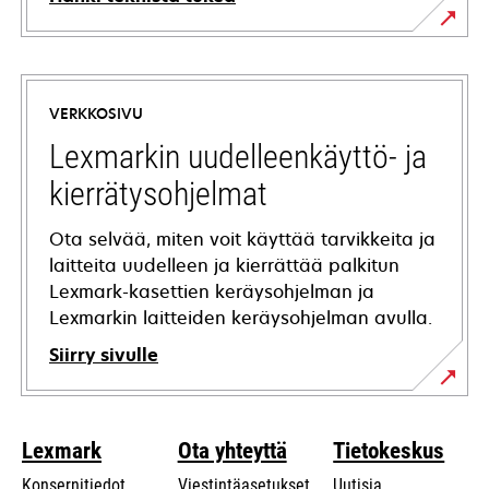
opens
in
a
VERKKOSIVU
new
tab
Lexmarkin uudelleenkäyttö- ja
kierrätysohjelmat
Ota selvää, miten voit käyttää tarvikkeita ja
laitteita uudelleen ja kierrättää palkitun
Lexmark-kasettien keräysohjelman ja
Lexmarkin laitteiden keräysohjelman avulla.
Siirry sivulle
Lexmark
Ota yhteyttä
Tietokeskus
Konsernitiedot
Viestintäasetukset
Uutisia