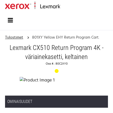
Etusivu
Tulostimet
801XY Yellow EHY Return Program Cart.
Lexmark CX510 Return Program 4K -
väriainekasetti, keltainen
Osa #.: 80C2XY0
OMINAISUUDET