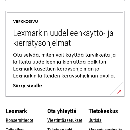
opens
in
a
VERKKOSIVU
new
tab
Lexmarkin uudelleenkäyttö- ja
kierrätysohjelmat
Ota selvää, miten voit käyttää tarvikkeita ja
laitteita uudelleen ja kierrättää palkitun
Lexmark-kasettien keräysohjelman ja
Lexmarkin laitteiden keräysohjelman avulla.
Siirry sivulle
Lexmark
Ota yhteyttä
Tietokeskus
Konsernitiedot
Viestintäasetukset
Uutisia
opens