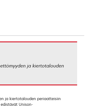
teettömyyden ja kiertotalouden
n ja kiertotalouden periaatteisiin
edistävät Unison-