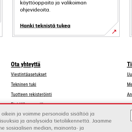
käyttöoppaita ja valikoiman
ohjevideoita.
Hanki teknistä tukea
opens
in
a
new
Ota yhteyttä
T
tab
Viestintäasetukset
Uu
opens
Tekninen tuki
Me
in
Tuotteen rekisteröinti
An
a
Etsi jälleenmyyjä
new
tab
 oikein ja voimme personoida sisältöä ja
Luettelo tukkukauppiaista
isuuksia ja analysoida tietoliikennettä. Jaamme
mme sosiaalisen median, mainonta- ja