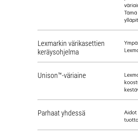
väria
Tämä 
ylläpi
Lexmarkin värikasettien
Ympär
Lexma
keräysohjelma
Unison™-väriaine
Lexma
koost
kestäv
Parhaat yhdessä
Aidot
tuott