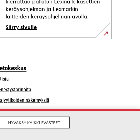
kierrättää palkitun Lexmark-kasettien
keräysohjelman ja Lexmarkin
laitteiden keräysohjelman avulla.
Siirry sivulle
ietokeskus
tisia
nestystarinoita
alyytikoiden näkemyksiä
HYVÄKSY KAIKKI EVÄSTEET