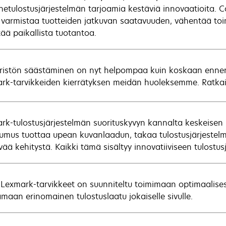
inetulostusjärjestelmän tarjoamia kestäviä innovaatioita. C
varmistaa tuotteiden jatkuvan saatavuuden, vähentää toim
tää paikallista tuotantoa.
istön säästäminen on nyt helpompaa kuin koskaan ennen.
rk-tarvikkeiden kierrätyksen meidän huoleksemme. Ratkais
rk-tulostusjärjestelmän suorituskyvyn kannalta keskeisen
umus tuottaa upean kuvanlaadun, takaa tulostusjärjestelm
ää kehitystä. Kaikki tämä sisältyy innovatiiviseen tulostusj
 Lexmark-tarvikkeet on suunniteltu toimimaan optimaalise
amaan erinomainen tulostuslaatu jokaiselle sivulle.