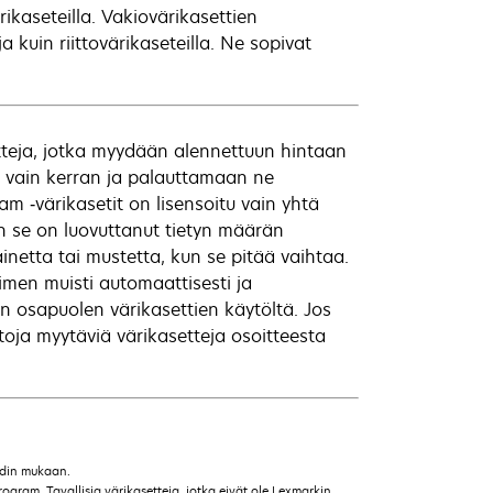
ikaseteilla. Vakiovärikasettien
 kuin riittovärikaseteilla. Ne sopivat
tteja, jotka myydään alennettuun hintaan
a vain kerran ja palauttamaan ne
am ‑värikasetit on lisensoitu vain yhtä
n se on luovuttanut tietyn määrän
ainetta tai mustetta, kun se pitää vaihtaa.
imen muisti automaattisesti ja
 osapuolen värikasettien käytöltä. Jos
toja myytäviä värikasetteja osoitteesta
ardin mukaan.
ogram. Tavallisia värikasetteja, jotka eivät ole Lexmarkin