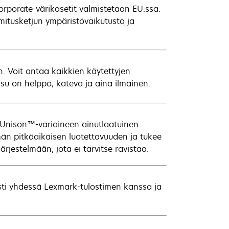
orporate-värikasetit valmistetaan EU:ssa.
itusketjun ympäristövaikutusta ja
 Voit antaa kaikkien käytettyjen
u on helppo, kätevä ja aina ilmainen.
 Unison™-väriaineen ainutlaatuinen
än pitkäaikaisen luotettavuuden ja tukee
ärjestelmään, jota ei tarvitse ravistaa.
sti yhdessä Lexmark-tulostimen kanssa ja