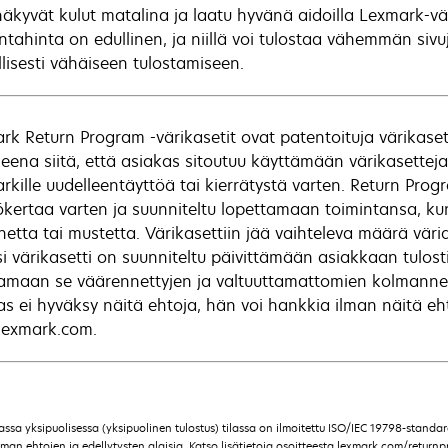
näkyvät kulut matalina ja laatu hyvänä aidoilla Lexmark-vär
tahinta on edullinen, ja niillä voi tulostaa vähemmän sivuja
llisesti vähäiseen tulostamiseen.
rk Return Program -värikasetit ovat patentoituja värikase
neena siitä, että asiakas sitoutuu käyttämään värikasettej
rkille uudelleentäyttöä tai kierrätystä varten. Return Progr
ökertaa varten ja suunniteltu lopettamaan toimintansa, ku
netta tai mustetta. Värikasettiin jää vaihteleva määrä väri
si värikasetti on suunniteltu päivittämään asiakkaan tulost
amaan se väärennettyjen ja valtuuttamattomien kolmannen
as ei hyväksy näitä ehtoja, hän voi hankkia ilman näitä eh
exmark.com.
vassa yksipuolisessa (yksipuolinen tulostus) tilassa on ilmoitettu ISO/IEC 19798-stand
n ehtojen ja edellytysten alaisia. Katso lisätietoja osoitteesta lexmark.com/returnpr