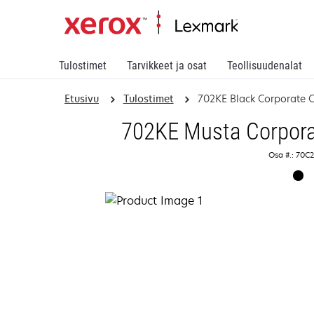
Tulostimet
Tarvikkeet ja osat
Teollisuudenalat
Etusivu
Tulostimet
702KE Black Corporate C
702KE Musta Corporat
Osa #.: 70C