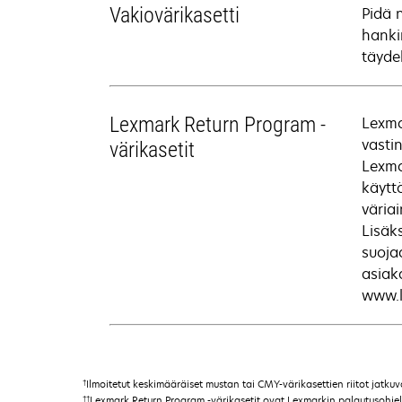
Vakiovärikasetti
Pidä 
hankin
täyde
Lexmark Return Program -
Lexma
vasti
värikasetit
Lexma
käytt
väriai
Lisäk
suoja
asiak
www.l
†
Ilmoitetut keskimääräiset mustan tai CMY-värikasettien riitot jatku
††
Lexmark Return Program -värikasetit ovat Lexmarkin palautusohjelma