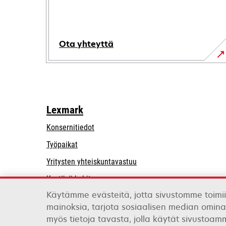
Ota yhteyttä
Lexmark
Konsernitiedot
Työpaikat
opens
Yritysten yhteiskuntavastuu
in
Kestävä kehitys
a
Käytämme evästeitä, jotta sivustomme toimii
Lexmarkin kumppanit
new
mainoksia, tarjota sosiaalisen median omina
tab
myös tietoja tavasta, jolla käytät sivustoa
Lexmark International, Inc., Xeroxin yritys