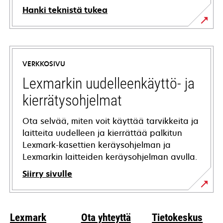
Hanki teknistä tukea
opens
in
a
VERKKOSIVU
new
tab
Lexmarkin uudelleenkäyttö- ja
kierrätysohjelmat
Ota selvää, miten voit käyttää tarvikkeita ja
laitteita uudelleen ja kierrättää palkitun
Lexmark-kasettien keräysohjelman ja
Lexmarkin laitteiden keräysohjelman avulla.
Siirry sivulle
Lexmark
Ota yhteyttä
Tietokeskus