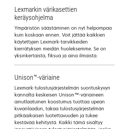
Lexmarkin värikasettien
keräysohjelma
Ympäristön säästäminen on nyt helpompaa
kuin koskaan ennen. Voit jättää kaikkien
käytettyjen Lexmark-tarvikkeiden
kierrätyksen meidän huoleksemme. Se on
yksinkertaista, fiksua ja aina ilmaista.
Unison™-väriaine
Lexmark-tulostusjärjestelmän suorituskyvyn
kannalta keskeisen Unison™-väriaineen
ainutlaatuinen koostumus tuottaa upean
kuvanlaadun, takaa tulostusjärjestelmän
pitkäaikaisen luotettavuuden ja tukee
kestävää kehitystä. Kaikki tämä sisältyy