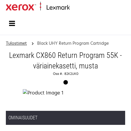
Etusivu
Tulostimet
Black UHY Return Program Cartridge
Lexmark CX860 Return Program 55K -
väriainekasetti, musta
Osa #.: 82K2UK0
OMINAISUUDET