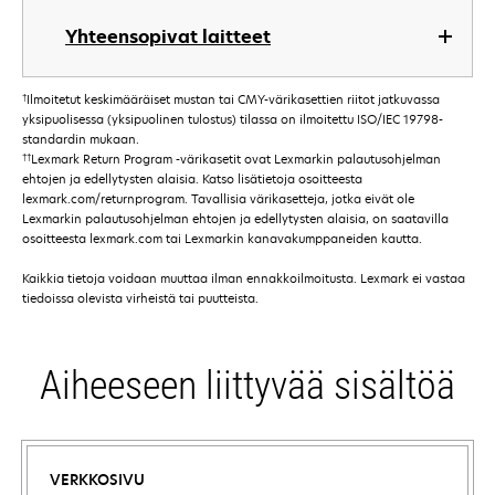
Yhteensopivat laitteet
†
Ilmoitetut keskimääräiset mustan tai CMY-värikasettien riitot jatkuvassa
yksipuolisessa (yksipuolinen tulostus) tilassa on ilmoitettu ISO/IEC 19798-
standardin mukaan.
††
Lexmark Return Program -värikasetit ovat Lexmarkin palautusohjelman
ehtojen ja edellytysten alaisia. Katso lisätietoja osoitteesta
lexmark.com/returnprogram. Tavallisia värikasetteja, jotka eivät ole
Lexmarkin palautusohjelman ehtojen ja edellytysten alaisia, on saatavilla
osoitteesta lexmark.com tai Lexmarkin kanavakumppaneiden kautta.
Kaikkia tietoja voidaan muuttaa ilman ennakkoilmoitusta. Lexmark ei vastaa
tiedoissa olevista virheistä tai puutteista.
Aiheeseen liittyvää sisältöä
VERKKOSIVU