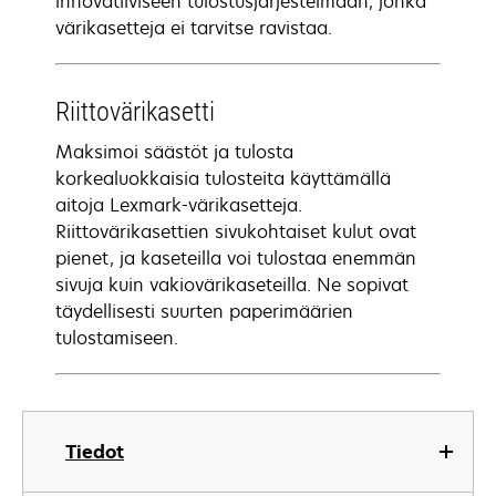
innovatiiviseen tulostusjärjestelmään, jonka
värikasetteja ei tarvitse ravistaa.
Riittovärikasetti
Maksimoi säästöt ja tulosta
korkealuokkaisia tulosteita käyttämällä
aitoja Lexmark-värikasetteja.
Riittovärikasettien sivukohtaiset kulut ovat
pienet, ja kaseteilla voi tulostaa enemmän
sivuja kuin vakiovärikaseteilla. Ne sopivat
täydellisesti suurten paperimäärien
tulostamiseen.
Tiedot