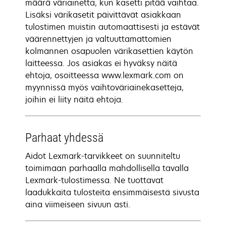
määrä väriainetta, kun kasetti pitää vaihtaa.
Lisäksi värikasetit päivittävät asiakkaan
tulostimen muistin automaattisesti ja estävät
väärennettyjen ja valtuuttamattomien
kolmannen osapuolen värikasettien käytön
laitteessa. Jos asiakas ei hyväksy näitä
ehtoja, osoitteessa www.lexmark.com on
myynnissä myös vaihtoväriainekasetteja,
joihin ei liity näitä ehtoja.
Parhaat yhdessä
Aidot Lexmark-tarvikkeet on suunniteltu
toimimaan parhaalla mahdollisella tavalla
Lexmark-tulostimessa. Ne tuottavat
laadukkaita tulosteita ensimmäisestä sivusta
aina viimeiseen sivuun asti.