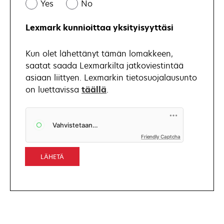
Yes
No
Lexmark kunnioittaa yksityisyyttäsi
Kun olet lähettänyt tämän lomakkeen,
saatat saada Lexmarkilta jatkoviestintää
asiaan liittyen. Lexmarkin tietosuojalausunto
opens
on luettavissa
täällä
.
in
a
new
opens
tab
Friendly Captcha
in
a
new
tab
LÄHETÄ