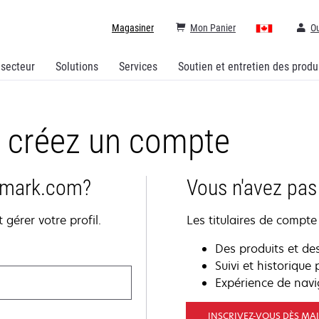
Magasiner
Mon Panier
Ou
 secteur
Solutions
Services
Soutien et entretien des produ
 créez un compte
xmark.com?
Vous n'avez pa
érer votre profil.
Les titulaires de compt
Des produits et de
Suivi et historiqu
Expérience de navi
INSCRIVEZ-VOUS DÈS M