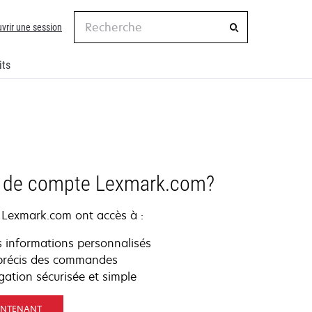
Recherche
vrir une session
its
s de compte Lexmark.com?
e Lexmark.com ont accès à :
s informations personnalisés
e précis des commandes
gation sécurisée et simple
AINTENANT