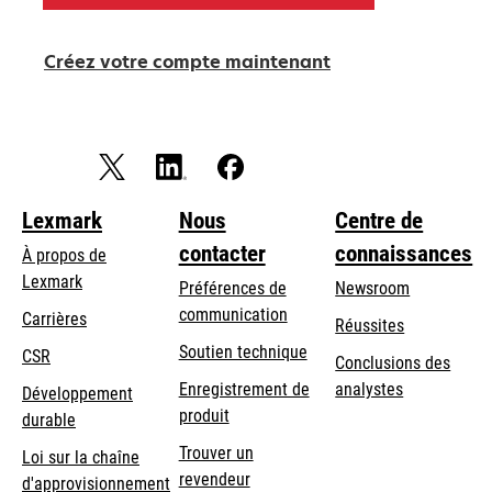
Créez votre compte maintenant
Lexmark
Nous
Centre de
contacter
connaissances
À propos de
Lexmark
Préférences de
Newsroom
communication
Carrières
Réussites
s’ouvre
s’ouvre
Soutien technique
CSR
Conclusions des
dans
dans
Enregistrement de
analystes
Développement
un
un
produit
durable
nouvel
nouvel
Trouver un
onglet
onglet
Loi sur la chaîne
revendeur
d'approvisionnement