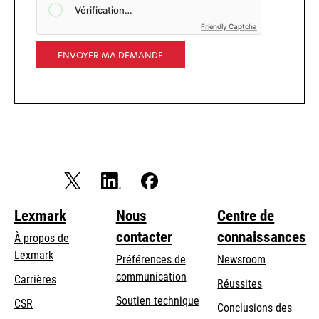
Friendly Captcha
ENVOYER MA DEMANDE
Lexmark
Nous
Centre de
contacter
connaissances
À propos de
Lexmark
Préférences de
Newsroom
communication
Carrières
Réussites
s’ouvre
s’ouvre
Soutien technique
CSR
Conclusions des
dans
dans