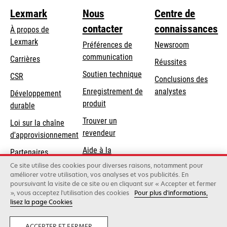
Lexmark
Nous
Centre de
contacter
connaissances
À propos de
Lexmark
Préférences de
Newsroom
communication
Carrières
Réussites
s’ouvre
s’ouvre
Soutien technique
CSR
Conclusions des
dans
dans
Enregistrement de
analystes
Développement
un
un
produit
durable
nouvel
nouvel
Trouver un
onglet
onglet
Loi sur la chaîne
revendeur
d'approvisionnement
Aide à la
Partenaires
Commande
Lexmark
Ce site utilise des cookies pour diverses raisons, notamment pour
améliorer votre utilisation, vos analyses et vos publicités. En
poursuivant la visite de ce site ou en cliquant sur « Accepter et fermer
», vous acceptez l'utilisation des cookies
Pour plus d'informations,
Lexmark International, Inc., une société Xerox
lisez la page Cookies
©2026 Tous droits réservés.
Mentions légales
Politique de confidentialité
Terms and Conditions
ACCEPTER ET FERMER