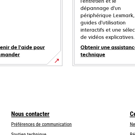
l'entretien et le
dépannage d'un
périphérique Lexmark,
guides d'utilisation
interactifs et une sélec
de vidéos explicatives.
enir de l'aide pour
Obtenir une assistanc
mmander
technique
s’ouvre
dans
un
nouvel
onglet
Nous contacter
C
Préférences de communication
Ne
s’ouvre
s’ouvre
Soutien technique
Ré