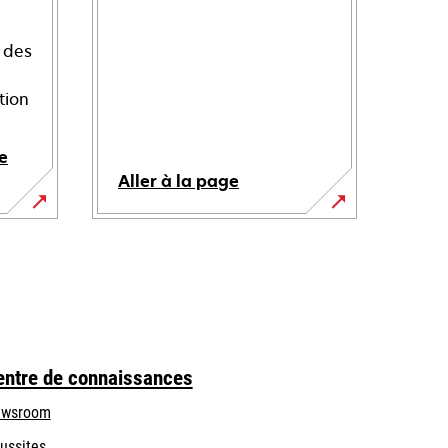
 des
tion
e
Aller à la page
entre de connaissances
wsroom
ussites