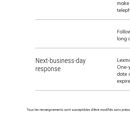
make 
telep
Follo
long 
Next-business-day
Lexma
One-y
response
date 
expire
Tous les renseignements sont susceptibles d'être modifiés sans préav