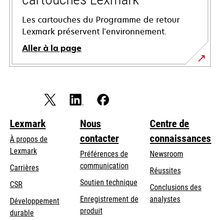
Les cartouches du Programme de retour
Lexmark préservent l’environnement.
Aller à la page
Lexmark
Nous
Centre de
contacter
connaissances
À propos de
Lexmark
Préférences de
Newsroom
communication
Carrières
Réussites
s’ouvre
s’ouvre
Soutien technique
CSR
Conclusions des
dans
dans
Enregistrement de
analystes
Développement
un
un
produit
durable
nouvel
nouvel