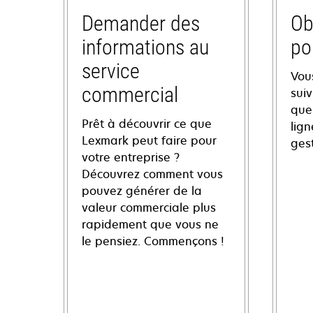
Demander des
Ob
informations au
po
service
Vou
commercial
sui
ques
Prêt à découvrir ce que
lign
Lexmark peut faire pour
ges
votre entreprise ?
Découvrez comment vous
pouvez générer de la
valeur commerciale plus
rapidement que vous ne
le pensiez. Commençons !