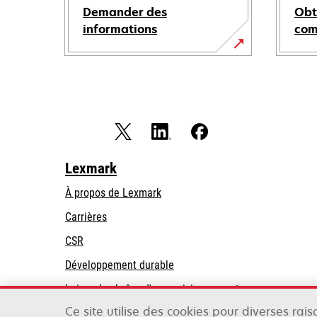
Demander des
Obt
informations
co
Lexmark
À propos de Lexmark
Carrières
CSR
Développement durable
Loi sur la chaîne d'approvisionnement
Ce site utilise des cookies pour diverses rai
Partenaires Lexmark