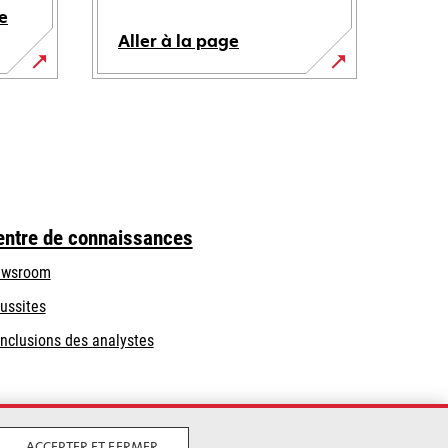
e
Aller à la page
entre de connaissances
wsroom
ussites
nclusions des analystes
ACCEPTER ET FERMER