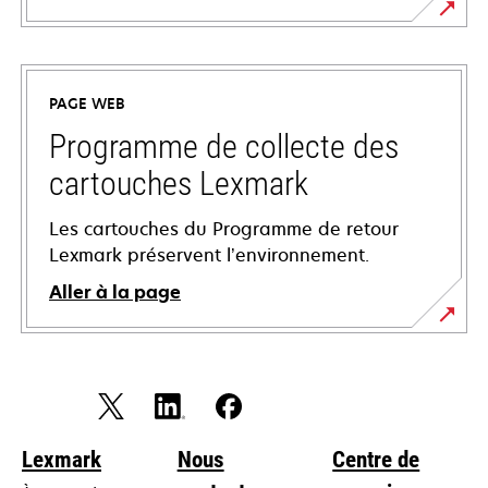
s’ouvre
dans
un
PAGE WEB
nouvel
onglet
Programme de collecte des
cartouches Lexmark
Les cartouches du Programme de retour
Lexmark préservent l’environnement.
Aller à la page
Lexmark
Nous
Centre de