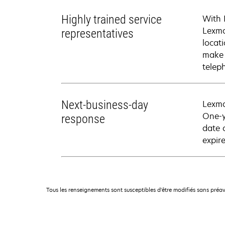
Highly trained service
With 
Lexma
representatives
locati
make 
telep
Next-business-day
Lexma
One-y
response
date 
expire
Tous les renseignements sont susceptibles d'être modifiés sans préav