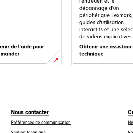
l'entretien et le
dépannage d'un
périphérique Lexmark,
guides d'utilisation
interactifs et une sélec
de vidéos explicatives.
enir de l'aide pour
Obtenir une assistanc
mmander
technique
s’ouvre
dans
un
nouvel
onglet
Nous contacter
C
Préférences de communication
Ne
s’ouvre
s’ouvre
Soutien technique
Ré