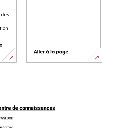
 des
tion
e
Aller à la page
entre de connaissances
wsroom
ussites