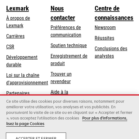
Lexmark
Nous
Centre de
contacter
connaissances
À propos de
Lexmark
Préférences de
Newsroom
communication
Carrières
Réussites
s’ouvre
s’ouvre
Soutien technique
CSR
Conclusions des
dans
dans
Enregistrement de
analystes
Développement
un
un
produit
durable
nouvel
nouvel
Trouver un
onglet
onglet
Loi sur la chaîne
revendeur
d'approvisionnement
Aide à la
Partenaires
Commande
Lexmark
Ce site utilise des cookies pour diverses raisons, notamment pour
améliorer votre utilisation, vos analyses et vos publicités. En
poursuivant la visite de ce site ou en cliquant sur « Accepter et fermer
», vous acceptez l'utilisation des cookies
Pour plus d'informations,
Lexmark International, Inc., une société Xerox
lisez la page Cookies
©2026 Tous droits réservés.
Mentions légales
Politique de confidentialité
Terms and Conditions
ACCEPTER ET FERMER