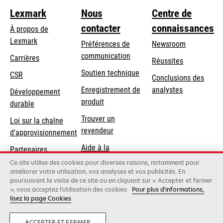
Lexmark
Nous
Centre de
contacter
connaissances
À propos de
Lexmark
Préférences de
Newsroom
communication
Carrières
Réussites
s’ouvre
s’ouvre
Soutien technique
CSR
Conclusions des
dans
dans
Enregistrement de
analystes
Développement
un
un
produit
durable
nouvel
nouvel
Trouver un
onglet
onglet
Loi sur la chaîne
revendeur
d'approvisionnement
Aide à la
Partenaires
Commande
Lexmark
Ce site utilise des cookies pour diverses raisons, notamment pour
améliorer votre utilisation, vos analyses et vos publicités. En
poursuivant la visite de ce site ou en cliquant sur « Accepter et fermer
», vous acceptez l'utilisation des cookies
Pour plus d'informations,
Lexmark International, Inc., une société Xerox
lisez la page Cookies
©2026 Tous droits réservés.
Mentions légales
Politique de confidentialité
Terms and Conditions
ACCEPTER ET FERMER