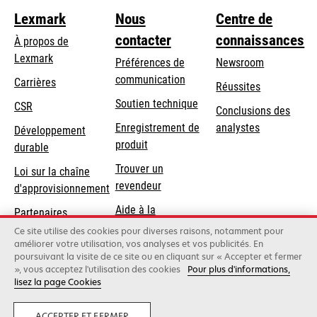
Lexmark
Nous
Centre de
contacter
connaissances
À propos de
Lexmark
Préférences de
Newsroom
communication
Carrières
Réussites
s’ouvre
s’ouvre
Soutien technique
CSR
Conclusions des
dans
dans
Enregistrement de
analystes
Développement
un
un
produit
durable
nouvel
nouvel
Trouver un
onglet
onglet
Loi sur la chaîne
revendeur
d'approvisionnement
Aide à la
Partenaires
Commande
Lexmark
Ce site utilise des cookies pour diverses raisons, notamment pour
améliorer votre utilisation, vos analyses et vos publicités. En
poursuivant la visite de ce site ou en cliquant sur « Accepter et fermer
», vous acceptez l'utilisation des cookies
Pour plus d'informations,
Lexmark International, Inc., une société Xerox
lisez la page Cookies
©2026 Tous droits réservés.
Mentions légales
Politique de confidentialité
Terms and Conditions
ACCEPTER ET FERMER