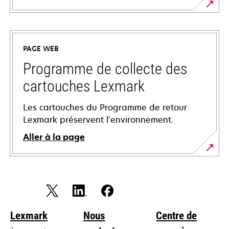
s’ouvre
dans
un
PAGE WEB
nouvel
onglet
Programme de collecte des
cartouches Lexmark
Les cartouches du Programme de retour
Lexmark préservent l’environnement.
Aller à la page
Lexmark
Nous
Centre de