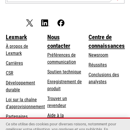
Lexmark
Nous
Centre de
contacter
connaissances
À propos de
Lexmark
Préférences de
Newsroom
communication
Carrières
Réussites
s’ouvre
s’ouvre
Soutien technique
CSR
Conclusions des
dans
dans
Enregistrement de
analystes
Développement
un
un
produit
durable
nouvel
nouvel
Trouver un
onglet
onglet
Loi sur la chaîne
revendeur
d'approvisionnement
Aide à la
Partenaires
Commande
Lexmark
Ce site utilise des cookies pour diverses raisons, notamment pour
améliorer votre utilisation, vos analyses et vos publicités. En