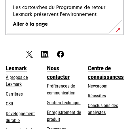
Les cartouches du Programme de retour
Lexmark préservent l’environnement.
Aller à la page
Lexmark
Nous
Centre de
contacter
connaissances
À propos de
Lexmark
Préférences de
Newsroom
communication
Carrières
Réussites
s’ouvre
s’ouvre
Soutien technique
CSR
Conclusions des
dans
dans
Enregistrement de
analystes
Développement
un
un
produit
durable
nouvel
nouvel