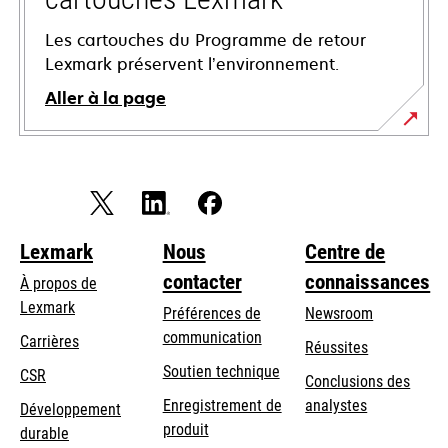
Les cartouches du Programme de retour
Lexmark préservent l’environnement.
Aller à la page
Lexmark
Nous
Centre de
contacter
connaissances
À propos de
Lexmark
Préférences de
Newsroom
communication
Carrières
Réussites
s’ouvre
s’ouvre
Soutien technique
CSR
Conclusions des
dans
dans
Enregistrement de
analystes
Développement
un
un
produit
durable
nouvel
nouvel