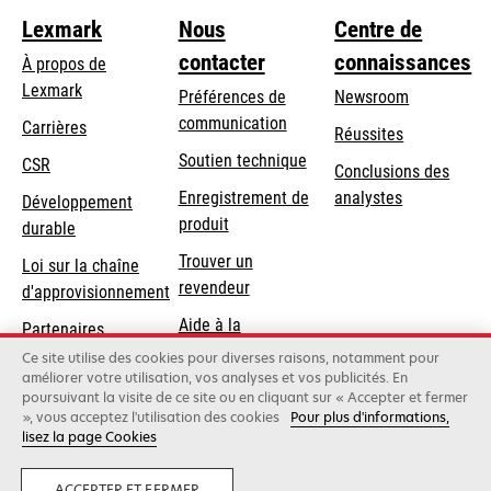
Lexmark
Nous
Centre de
contacter
connaissances
À propos de
Lexmark
Préférences de
Newsroom
communication
Carrières
Réussites
s’ouvre
s’ouvre
Soutien technique
CSR
Conclusions des
dans
dans
Enregistrement de
analystes
Développement
un
un
produit
durable
nouvel
nouvel
Trouver un
onglet
onglet
Loi sur la chaîne
revendeur
d'approvisionnement
Aide à la
Partenaires
Commande
Lexmark
Ce site utilise des cookies pour diverses raisons, notamment pour
améliorer votre utilisation, vos analyses et vos publicités. En
poursuivant la visite de ce site ou en cliquant sur « Accepter et fermer
», vous acceptez l'utilisation des cookies
Pour plus d'informations,
Lexmark International, Inc., une société Xerox
lisez la page Cookies
©2026 Tous droits réservés.
Mentions légales
Politique de confidentialité
Terms and Conditions
ACCEPTER ET FERMER