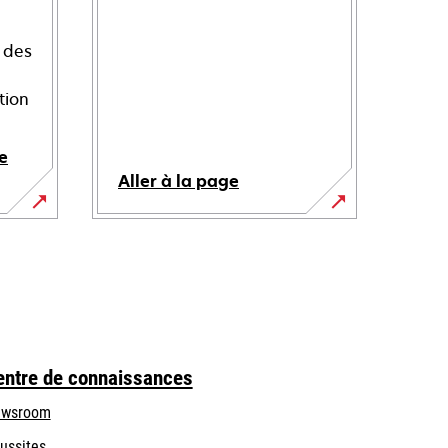
 des
tion
e
Aller à la page
entre de connaissances
wsroom
ussites