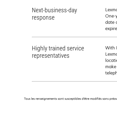
Next-business-day
Lexma
One-y
response
date 
expire
Highly trained service
With 
Lexma
representatives
locati
make 
telep
Tous les renseignements sont susceptibles d'être modifiés sans préav