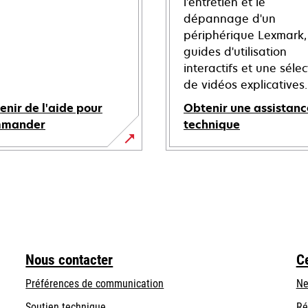
l'entretien et le
dépannage d'un
périphérique Lexmark,
guides d'utilisation
interactifs et une sélec
de vidéos explicatives.
enir de l'aide pour
Obtenir une assistanc
mmander
technique
s’ouvre
dans
un
nouvel
onglet
Nous contacter
C
Préférences de communication
Ne
s’ouvre
s’ouvre
Soutien technique
Ré